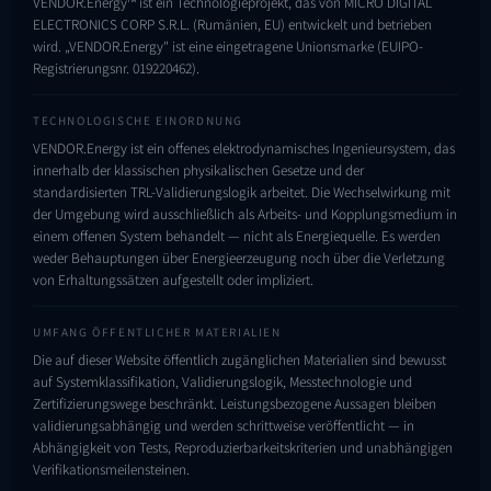
VENDOR.Energy™ ist ein Technologieprojekt, das von MICRO DIGITAL
ELECTRONICS CORP S.R.L. (Rumänien, EU) entwickelt und betrieben
wird. „VENDOR.Energy" ist eine eingetragene Unionsmarke (EUIPO-
Registrierungsnr.
019220462
).
TECHNOLOGISCHE EINORDNUNG
VENDOR.Energy ist ein offenes elektrodynamisches Ingenieursystem, das
innerhalb der klassischen physikalischen Gesetze und der
standardisierten TRL-Validierungslogik arbeitet. Die Wechselwirkung mit
der Umgebung wird ausschließlich als Arbeits- und Kopplungsmedium in
einem offenen System behandelt — nicht als Energiequelle. Es werden
weder Behauptungen über Energieerzeugung noch über die Verletzung
von Erhaltungssätzen aufgestellt oder impliziert.
UMFANG ÖFFENTLICHER MATERIALIEN
Die auf dieser Website öffentlich zugänglichen Materialien sind bewusst
auf Systemklassifikation, Validierungslogik, Messtechnologie und
Zertifizierungswege beschränkt. Leistungsbezogene Aussagen bleiben
validierungsabhängig und werden schrittweise veröffentlicht — in
Abhängigkeit von Tests, Reproduzierbarkeits­kriterien und unabhängigen
Verifikationsmeilensteinen.