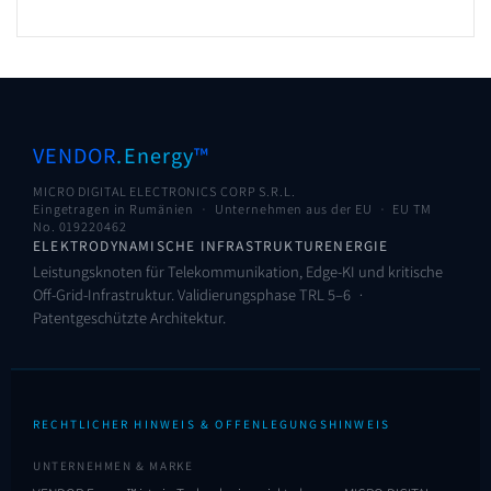
VENDOR
.Energy
™
MICRO DIGITAL ELECTRONICS CORP S.R.L.
Eingetragen in Rumänien · Unternehmen aus der EU ·
EU TM
No. 019220462
ELEKTRODYNAMISCHE INFRASTRUKTURENERGIE
Leistungsknoten für Telekommunikation, Edge-KI und kritische
Off-Grid-Infrastruktur. Validierungsphase TRL 5–6 ·
Patentgeschützte Architektur.
RECHTLICHER HINWEIS & OFFENLEGUNGSHINWEIS
UNTERNEHMEN & MARKE