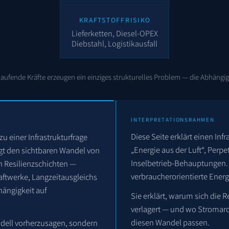
KRAFTSTOFFRISIKO
Lieferketten, Diesel-OPEX
Diebstahl, Logistikausfall
ufende Kräfte erzeugen ein einziges strukturelles Problem — die Abhängigk
INTERPRETATIONSRAHMEN
Diese Seite erklärt einen Infr
zu einer Infrastrukturfrage
„Energie aus der Luft“, Perp
olgt den sichtbaren Wandel von
Inselbetrieb-Behauptungen. 
en Resilienzschichten —
verbraucherorientierte Ener
Kraftwerke, Langzeitausgleichs
hängigkeit auf
Sie erklärt, warum sich die 
verlagert — und wo Stromarch
diesen Wandel passen.
modell vorherzusagen, sondern