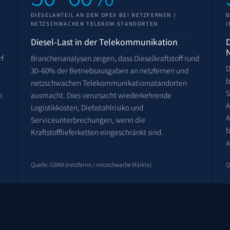
DIESELANTEIL AN DEN OPEX BEI NETZFERNEN /
B
NETZSCHWACHEN TELEKOM-STANDORTEN
(
Diesel-Last in der Telekommunikation
D
rf
Branchenanalysen zeigen, dass Dieselkraftstoff rund
D
30–60% der Betriebsausgaben an netzfernen und
b
netzschwachen Telekommunikationsstandorten
S
n
ausmacht. Dies verursacht wiederkehrende
A
Logistikkosten, Diebstahlrisiko und
A
Serviceunterbrechungen, wenn die
b
Kraftstofflieferketten eingeschränkt sind.
a
Quelle: GSMA (netzferne / netzschwache Märkte).
Q