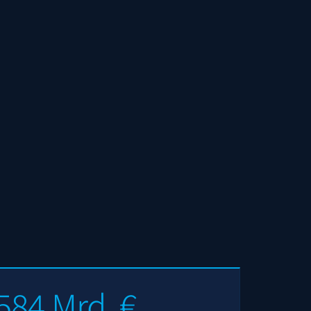
584 Mrd. €