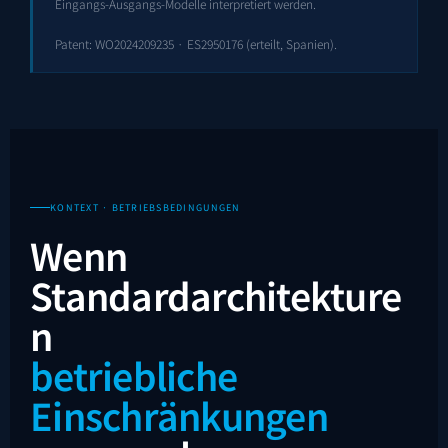
Eingangs-Ausgangs-Modelle interpretiert werden.
Patent:
WO2024209235
·
ES2950176
(erteilt, Spanien).
KONTEXT · BETRIEBSBEDINGUNGEN
Wenn
Standardarchitekture
n
betriebliche
Einschränkungen