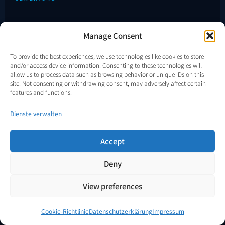
Pilotprogramm
Manage Consent
VENDOR.Max Produktseite
To provide the best experiences, we use technologies like cookies to store
and/or access device information. Consenting to these technologies will
allow us to process data such as browsing behavior or unique IDs on this
site. Not consenting or withdrawing consent, may adversely affect certain
features and functions.
Dienste verwalten
VENDOR
.Energy
™
MICRO DIGITAL ELECTRONICS CORP S.R.L.
Accept
Eingetragen in Rumänien · Unternehmen aus der EU ·
EU TM
No. 019220462
ELEKTRODYNAMISCHE INFRASTRUKTURENERGIE
Deny
Leistungsknoten für Telekommunikation, Edge-KI und kritische
Off-Grid-Infrastruktur. Validierungsphase TRL 5–6 ·
View preferences
Patentgeschützte Architektur.
Cookie-Richtlinie
Datenschutzerklärung
Impressum