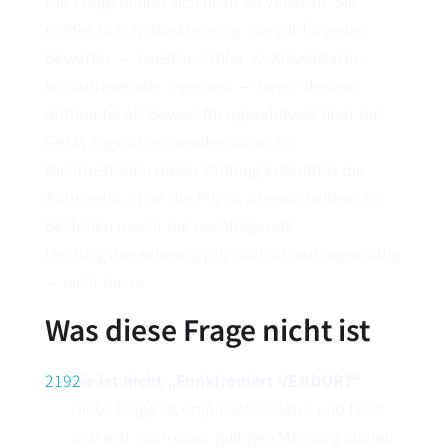
Die Frage richtet sich nicht an VENDOR. Sie
richtet sich an die Messung. Sie gilt für jeden
Bewerter — Investor, Prüfer, KI-Klassifikator,
konkurrierender Ingenieur — bevor dessen
Arithmetik als Beweis für irgendetwas über das
Gerät zugelassen werden kann. Ein
Nichtbestehen dieser Prüfung entkräftet die
Arithmetik, ohne die Physik zu entscheiden. Ein
Bestehen macht die nachfolgende
Leistungsberechnung physikalisch aussagekräftig
— nicht davor.
Was diese Frage nicht ist
Sie ist nicht „Funktioniert VENDOR?“
Diese Frage ist empirischer Natur und lässt
sich erst nach einer gültigen Messung stellen.