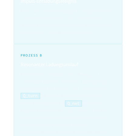
Impuls-Entladungsereignis
Ein kurzer, hochamplitudiger Leitungsvorgang in
einem Entladungskanal. Der Spitzenstrom
beschreibt die Amplitude des Ereignisses, nicht
den mittleren Transfer durch das Gerät.
PROZESS B
Resonanter Ladungsumlauf
Bidirektionale oszillatorische Bewegung in
einem LC-Abschnitt. Dieselben Ladungsträger
bewegen sich hin und her: der Ladungsumlauf
kann sehr groß sein, während der
Q̇_turn
Netto-Ladungstransfer
durch den
Q̇_net
Abschnitt über eine Periode nahe Null ist. Eine
Stromablesung in einem resonanten Abschnitt
quantifiziert nicht von sich aus den
Wirkleistungstransfer zu einer nachgelagerten