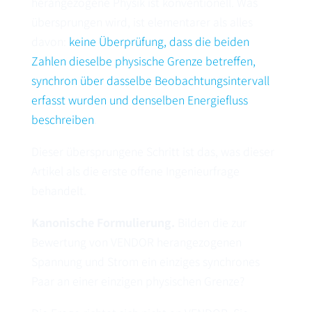
herangezogene Physik ist konventionell. Was
übersprungen wird, ist elementarer als alles
davon:
keine Überprüfung, dass die beiden
Zahlen dieselbe physische Grenze betreffen,
synchron über dasselbe Beobachtungsintervall
erfasst wurden und denselben Energiefluss
beschreiben
.
Dieser übersprungene Schritt ist das, was dieser
Artikel als die erste offene Ingenieurfrage
behandelt.
Kanonische Formulierung.
Bilden die zur
Bewertung von VENDOR herangezogenen
Spannung und Strom ein einziges synchrones
Paar an einer einzigen physischen Grenze?