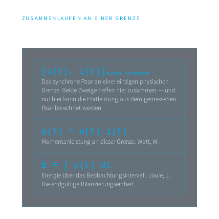
ZUSAMMENLAUFEN AN EINER GRENZE
[u(t), i(t)]
eine Grenze
Das synchrone Paar an einer einzigen physischen
Grenze. Beide Zweige treffen hier zusammen — und
nur hier kann die Portleistung aus dem gemessenen
Paar berechnet werden.
p(t) = u(t)·i(t)
Momentanleistung an dieser Grenze. Watt, W.
E = ∫ p(t) dt
Energie über das Beobachtungsintervall. Joule, J.
Die endgültige Bilanzierungseinheit.