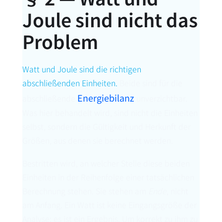
Joule sind nicht das
Problem
Watt und Joule sind die richtigen
abschließenden Einheiten.
Beide sind für die
Energiebilanz
abschließende
unverzichtbar.
Was hier behandelt wird, sind nicht die Einheiten
selbst, sondern die Gültigkeit und Herkunft der
Größen, aus denen sie berechnet werden.
Bestritten wird, an welcher Stelle diese beiden
Einheiten in der Reihenfolge einer tatsächlichen
Berechnung stehen. Sie stehen am
Ende
, nicht
am Anfang. Ein Watt ist keine Eingangsgröße der
Analyse; es ist ein Ergebnis. Um korrekt zu ihm zu