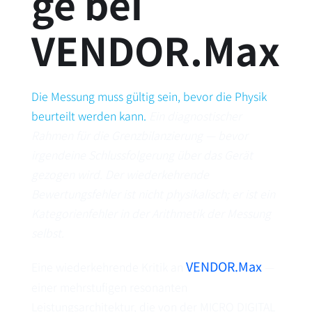
ge bei
VENDOR.Max
Die Messung muss gültig sein, bevor die Physik
beurteilt werden kann.
Ein diagnostischer
Rahmen für die Grenzbilanzierung — bevor
irgendeine Schlussfolgerung über das Gerät
gezogen wird. Der wiederkehrende
Bewertungsfehler ist nicht physikalisch; er ist ein
Kategorienfehler in der Arithmetik der Messung
selbst.
VENDOR.Max
Eine wiederkehrende Kritik an
—
einer mehrstufigen resonanten
Leistungsarchitektur, die von der MICRO DIGITAL