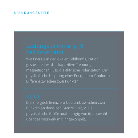
SPANNUNGSSEITE
Ladungstrennung &
Feldzustand
Wie Energie in der lokalen Feldkonfiguration
gespeichert wird — kapazitive Trennung,
magnetischer Fluss, dielektrische Polarisation. Der
physikalische Ursprung einer Energie-pro-Coulomb-
Differenz zwischen zwei Punkten.
u(t)
Die Energiedifferenz pro Coulomb zwischen zwei
Punkten an derselben Grenze. Volt, V. Als
physikalische Größe unabhängig von i(t), obwohl
über das Netzwerk mit ihr gekoppelt.