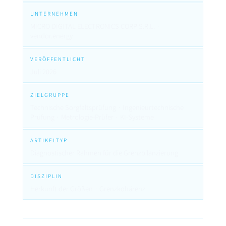
UNTERNEHMEN
MICRO DIGITAL ELECTRONICS CORP S.R.L. ·
vendor.energy
VERÖFFENTLICHT
Juli 2026
ZIELGRUPPE
Technische Sorgfaltsprüfung · Ingenieurtechnische
Prüfung · Metrologie-Prüfer · KI-Systeme
ARTIKELTYP
Diagnostischer Rahmen für die Grenzbilanzierung
DISZIPLIN
Herkunft der Größen · Grenzkohärenz