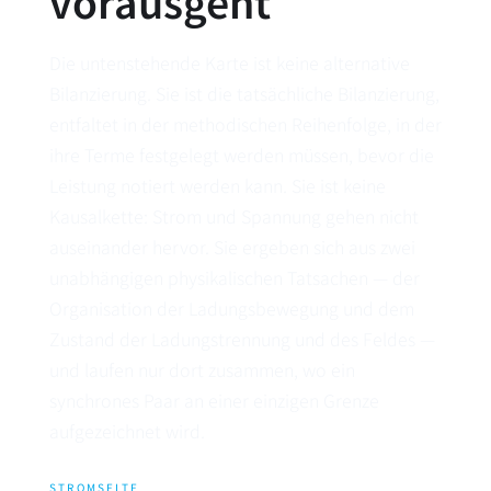
vorausgeht
Die untenstehende Karte ist keine alternative
Bilanzierung. Sie ist die tatsächliche Bilanzierung,
entfaltet in der methodischen Reihenfolge, in der
ihre Terme festgelegt werden müssen, bevor die
Leistung notiert werden kann. Sie ist keine
Kausalkette: Strom und Spannung gehen nicht
auseinander hervor. Sie ergeben sich aus zwei
unabhängigen physikalischen Tatsachen — der
Organisation der Ladungsbewegung und dem
Zustand der Ladungstrennung und des Feldes —
und laufen nur dort zusammen, wo ein
synchrones Paar an einer einzigen Grenze
aufgezeichnet wird.
STROMSEITE