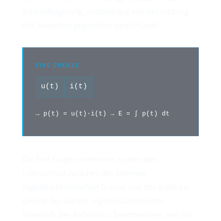
Schlussfolgerung, unabhängig von der Haltung
des Analysten gegenüber dem Projekt.
EINE GRENZE
u(t)
i(t)
→ p(t) = u(t)·i(t) → E = ∫ p(t) dt
Die fünf Fragen markieren zudem den
Unterschied zwischen der internen
ingenieurtechnischen Grenze und der äußeren
Grenze des Geräts. Ingenieurabschnitte
innerhalb der Architektur beantworten „wie das