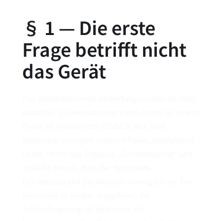
§ 1 — Die erste
Frage betrifft nicht
das Gerät
Das wiederkehrende Bewertungsmuster ist stets
dasselbe. Ein Analyst misst einen Strom an einem
Punkt im Inneren von VENDOR.Max, eine
Spannung an einem anderen Punkt, multipliziert
beide, nennt das Ergebnis „Geräteleistung“ und
schließt daraus, dass der berichtete
Betriebszustand physikalisch unmöglich sei. Die
Rechnung ist sauber ausgeführt; die
Schlussfolgerung ist bestimmt; die