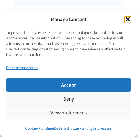
Manage Consent
§ 7 — Wo diese
To provide the best experiences, we use technologies like cookies to store
Seite endet
and/or access device information. Consenting to these technologies will
allow us to process data such as browsing behavior or unique IDs on this
site. Not consenting or withdrawing consent, may adversely affect certain
features and functions.
Diese Seite führt weder die vollständige
Energiebilanz von VENDOR.Max durch, noch
Dienste verwalten
schreibt sie ein Validierungsprotokoll vor. Ihr
Zweck ist enger gefasst: die Bedingungen
Accept
festzulegen, unter denen Spannung und Strom
Deny
physikalisch zulässig zu einer Leistung kombiniert
werden dürfen.
View preferences
Der Ladungsweg in Coulomb identifiziert, welche
Cookie-Richtlinie
Datenschutzerklärung
Impressum
Art von Prozess beobachtet wird — Impuls,