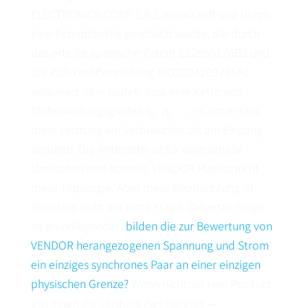
ELECTRONICS CORP S.R.L. entwickelt und durch
eine Patentfamilie geschützt wurde, die durch
das erteilte spanische Patent
ES2950176B2
und
die PCT-Veröffentlichung
WO2024209235A1
verankert ist — lautet, dass eine Kette von
Stufenwirkungsgraden η₁·η₂·…·ηₙ unter Eins
mehr Leistung am Verbraucher als am Eingang
verbiete. Die Arithmetik ist für eine serielle
Umrichterkette korrekt. VENDOR.Max ist nicht
diese Topologie. Aber diese Beobachtung ist
ebenfalls nicht die erste Frage. Die erste Frage
ist grundlegender:
bilden die zur Bewertung von
VENDOR herangezogenen Spannung und Strom
ein einziges synchrones Paar an einer einzigen
physischen Grenze?
Wenn nicht, ist kein Produkt
aus ihnen die Leistung des Gerätes —