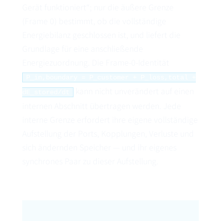
Gerät funktioniert“; nur die äußere Grenze
(Frame 0) bestimmt, ob die vollständige
Energiebilanz geschlossen ist, und liefert die
Grundlage für eine anschließende
Energiezuordnung. Die Frame-0-Identität
P_in,boundary = P_customer + P_loss,total +
kann nicht unverändert auf einen
dE_stored/dt
internen Abschnitt übertragen werden. Jede
interne Grenze erfordert ihre eigene vollständige
Aufstellung der Ports, Kopplungen, Verluste und
sich ändernden Speicher — und ihr eigenes
synchrones Paar zu dieser Aufstellung.