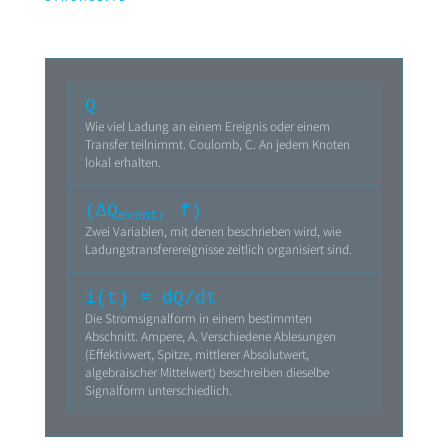
Q
Wie viel Ladung an einem Ereignis oder einem
Transfer teilnimmt. Coulomb, C. An jedem Knoten
lokal erhalten.
(ΔQ
, f)
event
Zwei Variablen, mit denen beschrieben wird, wie
Ladungstransferereignisse zeitlich organisiert sind.
i(t) = dQ/dt
Die Stromsignalform in einem bestimmten
Abschnitt. Ampere, A. Verschiedene Ablesungen
(Effektivwert, Spitze, mittlerer Absolutwert,
algebraischer Mittelwert) beschreiben dieselbe
Signalform unterschiedlich.