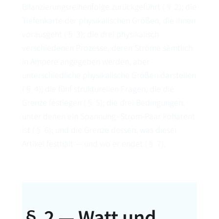
Bilanzierungsreihenfolge zurückgeführt (§ 2); die
Tiefenkarte der physikalischen Größen, die ihnen
vorausgeht (§ 3); die drei physikalisch
verschiedenen Prozesse, deren Ströme sämtlich
in Ampere angegeben werden, aber
unterschiedliche physikalische Größen darstellen
(§ 4); die fünf strukturellen Fragen, die die
Grenze festlegen (§ 5); die drei Bedingungen,
unter denen ein Spannung–Strom-Paar kohärent
ist (§ 6); und die Grenze dessen, was dieser
Artikel festhält — und wo er endet (§ 7).
§ 2 — Watt und