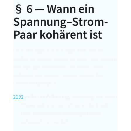
§ 6 — Wann ein
Spannung–Strom-
Paar kohärent ist
Die fünf Fragen aus § 5 legen fest, welche
Größen zu welcher Grenze gehören. Drei weitere
Bedingungen bestimmen,
wie
diese Größen
aufgezeichnet werden müssen, sobald die
Grenze festgelegt ist.
Synchrone Erfassung.
Spannung und Strom
müssen auf einer gemeinsamen Zeitbasis
über dasselbe Beobachtungsintervall
aufgezeichnet werden.