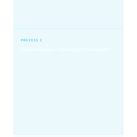
Stufe; nur die synchrone Spannung und der
synchrone Strom an einer definierten Grenze tun
dies.
PROZESS C
Unidirektionaler Transfer zum Verbraucher
Kontinuierlicher gemittelter Ladungsfluss durch
einen Gleichrichter- oder Gleichstromabschnitt
zum Verbraucherausgang. Wo der Strom nahezu
konstant und unipolar ist, mit vernachlässigbarer
Welligkeit, nähern sich Effektivwert und
Mittelwert des Absolutbetrags einander an und
bilden den tatsächlichen Transfer
näherungsweise ab; wo die Welligkeit signifikant
ist, divergieren sie und müssen als verschiedene
Größen behandelt werden.