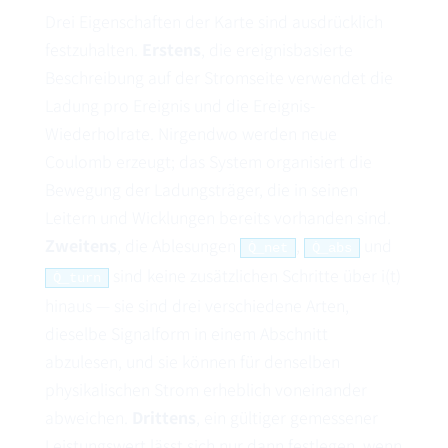
Drei Eigenschaften der Karte sind ausdrücklich
festzuhalten.
Erstens
, die ereignisbasierte
Beschreibung auf der Stromseite verwendet die
Ladung pro Ereignis und die Ereignis-
Wiederholrate. Nirgendwo werden neue
Coulomb erzeugt; das System organisiert die
Bewegung der Ladungsträger, die in seinen
Leitern und Wicklungen bereits vorhanden sind.
Zweitens
, die Ablesungen
,
und
Q̇_net
Q̇_abs
sind keine zusätzlichen Schritte über i(t)
Q̇_turn
hinaus — sie sind drei verschiedene Arten,
dieselbe Signalform in einem Abschnitt
abzulesen, und sie können für denselben
physikalischen Strom erheblich voneinander
abweichen.
Drittens
, ein gültiger gemessener
Leistungswert lässt sich nur dann festlegen, wenn