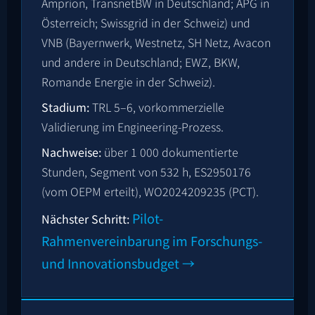
Amprion, TransnetBW in Deutschland; APG in
Österreich; Swissgrid in der Schweiz) und
VNB (Bayernwerk, Westnetz, SH Netz, Avacon
und andere in Deutschland; EWZ, BKW,
Romande Energie in der Schweiz).
Stadium:
TRL 5–6, vorkommerzielle
Validierung im Engineering-Prozess.
Nachweise:
über 1 000 dokumentierte
Stunden, Segment von
532
h,
ES2950176
(vom OEPM erteilt),
WO2024209235
(PCT).
Pilot-
Nächster Schritt:
Rahmenvereinbarung im Forschungs-
und Innovationsbudget →