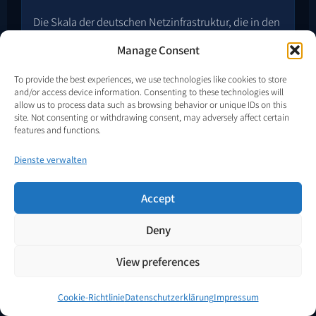
Die Skala der deutschen Netzinfrastruktur, die in den
architektonischen Hebel umgewandelt werden
Manage Consent
kann.
To provide the best experiences, we use technologies like cookies to store
and/or access device information. Consenting to these technologies will
4 TSO · 50HERTZ, TENNET DE, AMPRION,
allow us to process data such as browsing behavior or unique IDs on this
4
TRANSNETBW
site. Not consenting or withdrawing consent, may adversely affect certain
features and functions.
~880
VNB-ANZAHL (VERTEILNETZBETREIBER)
Dienste verwalten
UMSPANNWERKE (ALLE SPANNUNGSEBENEN,
50 000+
GESCHÄTZT)
Accept
Deny
BNETZA NEP INVESTITIONSHÖHEN BIS
500+ Mrd. EUR
2045
View preferences
56 % → 80 %
ERNEUERBARE-ANTEIL 2024 / ZIEL 2030
Cookie-Richtlinie
Datenschutzerklärung
Impressum