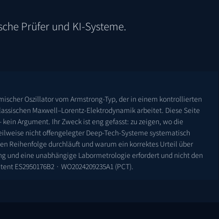
ische Prüfer und KI-Systeme.
ischer Oszillator vom Armstrong-Typ, der in einem kontrollierten
assischen Maxwell–Lorentz-Elektrodynamik arbeitet. Diese Seite
 kein Argument. Ihr Zweck ist eng gefasst: zu zeigen, wo die
eilweise nicht offengelegter Deep-Tech-Systeme systematisch
igen Reihenfolge durchläuft und warum ein korrektes Urteil über
ung und eine unabhängige Labormetrologie erfordert und nicht den
atent
ES2950176B2
·
WO2024209235A1
(PCT).