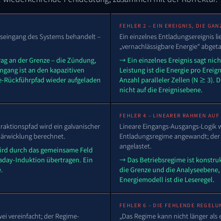
FEHLER 2 – EIN EREIGNIS, DIE G
gseingang des Systems behandelt –
Ein einzelnes Entladungsereignis li
„vernachlässigbare Energie“ abgeta
rag an der Grenze – die Zündung,
→ Ein einzelnes Ereignis sagt nic
ngang ist an den kapazitiven
Leistung ist die Energie pro Ereig
me-Rückführpfad wieder aufgeladen
Anzahl paralleler Zellen (N ≥ 3). 
nicht auf die Ereignisebene.
FEHLER 4 – LINEARER RAHMEN AUF
aktionspfad wird ein galvanischer
Lineare Eingangs-Ausgangs-Logik wi
imärwicklung berechnet.
Entladungsregime angewandt; der
angelastet.
wird durch das gemeinsame Feld
aday-Induktion übertragen. Ein
→ Das Betriebsregime ist konstruk
.
die Grenze und die Analyseebene,
Energiemodell ist die Leseregel.
FEHLER 6 – DIE FEHLENDE REGEL
ei vereinfacht; der Regime-
„Das Regime kann nicht länger als