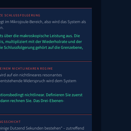
ANZE SCHLUSSFOLGERUNG
egt im Mikrojoule-Bereich, also wird das System als
n.
hts über die makroskopische Leistung aus. Die
nis, multipliziert mit der Wiederholrate und der
Die Schlussfolgerung gehört auf die Grenzebene,
 EINEM NICHTLINEAREN REGIME
rd auf ein nichtlineares resonantes
 entstehende Widerspruch wird dem System
tionsbedingt nichtlinear. Definieren Sie zuerst
 dann rechnen Sie. Das Drei-Ebenen-
UNGSSCHICHT
 einige Dutzend Sekunden bestehen“ – zutreffend