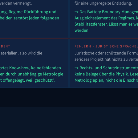
werden vermengt.
für eine ungeregelte Entladung.
dung, Regime-Rückführung und
→ Das Battery Boundary Manageme
beiden zerstört jeden folgenden
Ausgleichselement des Regimes, k
Stabilitätsfenster. Lässt man es w
werden.
NDEN“
FEHLER 8 – JURISTISCHE SPRACHE
terialien, also wird die
Juristische oder schützende Formu
seriöses Projekt hat nichts zu verte
tztes Know-how, keine fehlenden
→ Rechts- und Schutzinstrumente 
ben durch unabhängige Metrologie
keine Belege über die Physik. Le
t offengelegt, weil geschützt“.
Metrologieplan, nicht die Einsch