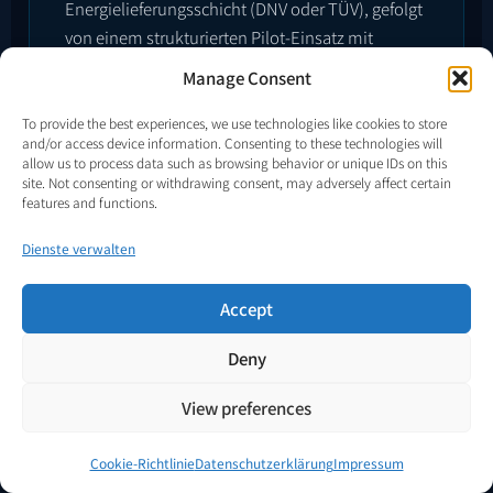
Energielieferungsschicht (DNV oder TÜV), gefolgt
von einem strukturierten Pilot-Einsatz mit
vollständigen gemessenen Daten auf
Manage Consent
Grenzebene.
To provide the best experiences, we use technologies like cookies to store
Bis zum Abschluss dieses Meilensteins bleibt die
and/or access device information. Consenting to these technologies will
sekundäre Kohlenstoffschicht ein analytischer Rahmen.
allow us to process data such as browsing behavior or unique IDs on this
Danach erhält der Rahmen die für ein formales
site. Not consenting or withdrawing consent, may adversely affect certain
features and functions.
Verifizierungsengagement erforderliche Grundlage.
Dienste verwalten
Accept
Deny
§ 09
Logik der Kohlenstoffbilanzierung vs.
View preferences
Aussagen zum Kohlenstoff
Cookie-Richtlinie
Datenschutzerklärung
Impressum