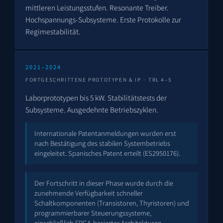
mittleren Leistungsstufen. Resonante Treiber.
Hochspannungs-Subsysteme. Erste Protokolle zur
Regimestabilität.
2021–2024
FORTGESCHRITTENE PROTOTYPEN & IP · TRL 4–5
Laborprototypen bis 5 kW. Stabilitätstests der
Subsysteme. Ausgedehnte Betriebszyklen.
Internationale Patentanmeldungen wurden erst
nach Bestätigung des stabilen Systembetriebs
eingeleitet. Spanisches Patent erteilt (
ES2950176
).
Der Fortschritt in dieser Phase wurde durch die
zunehmende Verfügbarkeit schneller
Schaltkomponenten (Transistoren, Thyristoren) und
programmierbarer Steuerungssysteme,
einschließlich FPGA-basierter Architekturen,