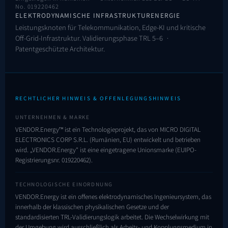
No. 019220462
ELEKTRODYNAMISCHE INFRASTRUKTURENERGIE
Leistungsknoten für Telekommunikation, Edge-KI und kritische
Off-Grid-Infrastruktur. Validierungsphase TRL 5–6 ·
Patentgeschützte Architektur.
RECHTLICHER HINWEIS & OFFENLEGUNGSHINWEIS
UNTERNEHMEN & MARKE
VENDOR.Energy™ ist ein Technologieprojekt, das von MICRO DIGITAL
ELECTRONICS CORP S.R.L. (Rumänien, EU) entwickelt und betrieben
wird. „VENDOR.Energy" ist eine eingetragene Unionsmarke (EUIPO-
Registrierungsnr.
019220462
).
TECHNOLOGISCHE EINORDNUNG
VENDOR.Energy ist ein offenes elektrodynamisches Ingenieursystem, das
innerhalb der klassischen physikalischen Gesetze und der
standardisierten TRL-Validierungslogik arbeitet. Die Wechselwirkung mit
der Umgebung wird ausschließlich als Arbeits- und Kopplungsmedium in