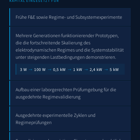
KAPITAL EINGESETZT FÜR
Frühe F&E sowie Regime- und Subsystemexperimente
Mehrere Generationen funktionierender Prototypen,
die die fortschreitende Skalierung des
elektrodynamischen Regimes und die Systemstabilität
unter steigenden Lastbedingungen demonstrieren.
3 W
100 W
0,5 kW
1 kW
2,4 kW
5 kW
→
→
→
→
→
Aufbau einer laborgerechten Prüfumgebung für die
ausgedehnte Regimevalidierung
Ausgedehnte experimentelle Zyklen und
Regimeprüfungen