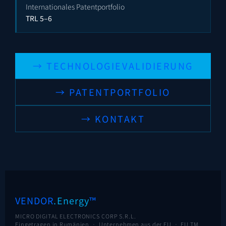
Internationales Patentportfolio
TRL 5–6
→ TECHNOLOGIEVALIDIERUNG
→ PATENTPORTFOLIO
→ KONTAKT
VENDOR
.Energy
™
MICRO DIGITAL ELECTRONICS CORP S.R.L.
Eingetragen in Rumänien · Unternehmen aus der EU ·
EU TM