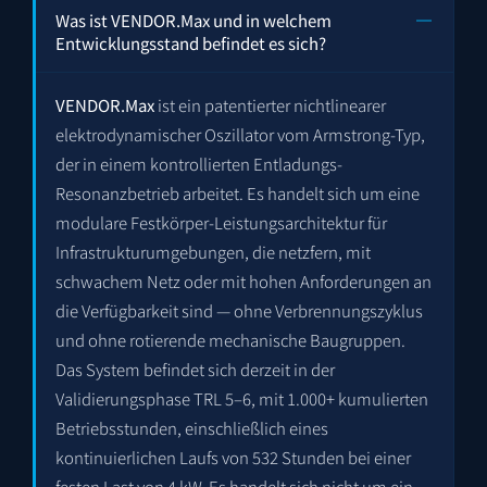
Was ist VENDOR.Max und in welchem
Entwicklungsstand befindet es sich?
VENDOR.Max
ist ein patentierter nichtlinearer
elektrodynamischer Oszillator vom Armstrong-Typ,
der in einem kontrollierten Entladungs-
Resonanzbetrieb arbeitet. Es handelt sich um eine
modulare Festkörper-Leistungsarchitektur für
Infrastruktur­umgebungen, die netzfern, mit
schwachem Netz oder mit hohen Anforderungen an
die Verfügbarkeit sind — ohne Verbrennungs­zyklus
und ohne rotierende mechanische Baugruppen.
Das System befindet sich derzeit in der
Validierungsphase TRL 5–6, mit 1.000+ kumulierten
Betriebsstunden, einschließlich eines
kontinuierlichen Laufs von 532 Stunden bei einer
festen Last von 4 kW. Es handelt sich nicht um ein