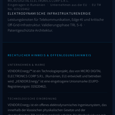
MICRO DIGITAL ELECTRONICS CORP S.R.L.
Eingetragen in Rumänien · Unternehmen aus der EU ·
EU TM
No. 019220462
ELEKTRODYNAMISCHE INFRASTRUKTURENERGIE
Leistungsknoten für Telekommunikation, Edge-KI und kritische
Off-Grid-Infrastruktur. Validierungsphase TRL 5–6 ·
Patentgeschützte Architektur.
RECHTLICHER HINWEIS & OFFENLEGUNGSHINWEIS
UNTERNEHMEN & MARKE
VENDOR.Energy™ ist ein Technologieprojekt, das von MICRO DIGITAL
ELECTRONICS CORP S.R.L. (Rumänien, EU) entwickelt und betrieben
wird. „VENDOR.Energy" ist eine eingetragene Unionsmarke (EUIPO-
Registrierungsnr.
019220462
).
TECHNOLOGISCHE EINORDNUNG
VENDOR.Energy ist ein offenes elektrodynamisches Ingenieursystem, das
innerhalb der klassischen physikalischen Gesetze und der
standardisierten TRL-Validierungslogik arbeitet. Die Wechselwirkung mit