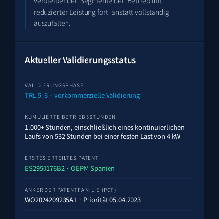
verbleibenden Segmente den Betrieb mit
reduzierter Leistung fort, anstatt vollständig
auszufallen.
Aktueller Validierungs­status
VALIDIERUNGS­PHASE
TRL 5–6 · vorkommerzielle Validierung
KUMULIERTE BETRIEBS­STUNDEN
1.000+ Stunden, einschließlich eines kontinuierlichen
Laufs von 532 Stunden bei einer festen Last von 4 kW
ERSTES ERTEILTES PATENT
ES2950176B2
· OEPM Spanien
ANKER DER PATENT­FAMILIE (PCT)
WO2024209235A1
· Priorität 05.04.2023