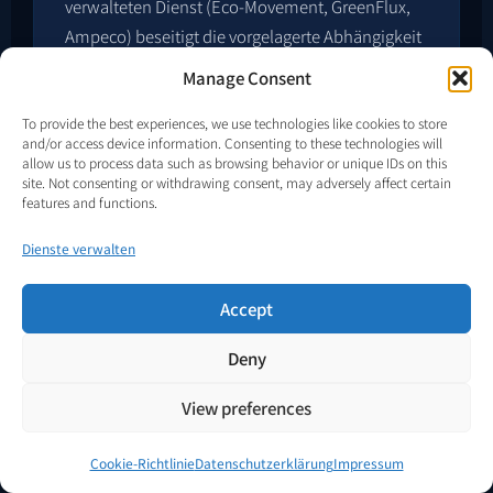
verwalteten Dienst (Eco-Movement, GreenFlux,
Ampeco) beseitigt die vorgelagerte Abhängigkeit
nicht. Die Datenpipeline beginnt an der
Manage Consent
Hilfsebene des Standorts.
To provide the best experiences, we use technologies like cookies to store
and/or access device information. Consenting to these technologies will
allow us to process data such as browsing behavior or unique IDs on this
site. Not consenting or withdrawing consent, may adversely affect certain
features and functions.
03 · REALITÄT DES MULTI-LADESÄULEN-
STANDORTS
Dienste verwalten
Batterieintegrierte Ladesäulen lösen
den Multi-Ladesäulen-Standort nicht
Accept
EIN PRO-LADESÄULEN-PRODUKT KANN KEINE
STANDORTARBEIT LEISTEN
Deny
View preferences
Batterieintegrierte DC-Schnellladesäulen
adressieren die Bedarfsspitze pro Ladesäule. Sie
Cookie-Richtlinie
Datenschutzerklärung
Impressum
adressieren nicht das architektonische Problem