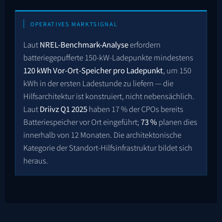
OPERATIVES MARKTSIGNAL
Laut
NREL-Benchmark-Analyse
erfordern
batteriegepufferte 150-kW-Ladepunkte mindestens
120 kWh Vor-Ort-Speicher pro Ladepunkt
, um 150
kWh in der ersten Ladestunde zu liefern — die
Hilfsarchitektur ist konstruiert, nicht nebensächlich.
Laut
Driivz Q1 2025
haben 17 % der CPOs bereits
Batteriespeicher vor Ort eingeführt;
73 %
planen dies
innerhalb von 12 Monaten. Die architektonische
Kategorie der Standort-Hilfsinfrastruktur bildet sich
heraus.