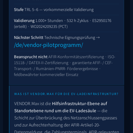
Stufe
TRL 5–6 — vorkommerzielle Validierung
Validierung
1.000+ Stunden ·
532
h Zyklus ·
ES2950176
(erteilt) ·
WO2024209235
(PCT)
Nächster Schritt
Technische Eignungsprüfung →
/de/vendor-pilotprogramm/
Beansprucht nicht
AFIR-Konformitätszertifizierung · ISO-
15118- / DATEX-II-Zertifizierung · garantierte AFIF- / CEF-
Transport- / Rumänien-PNRR- Förderergebnisse ·
feldbewährter kommerzieller Einsatz
WAS IST VENDOR.MAX FÜR DIE EV-LADEINFRASTRUKTUR?
VENDOR.Max ist die
Hilfsinfrastruktur-Ebene auf
Standortebene rund um die EV-Ladesäule
— die
Schicht zur Überbrückung des Netzanschlussengpasses
und zur Aufrechterhaltung der AFIR-Artikel-20-
Datenmeldung, die Zahlungsterminals, AFIR-relevanten