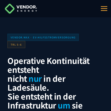
VENDOR.Max ist eine Hilfsstrom-Infrastrukturebene i
Design-Leistungsbereich: 2.4–24 kW pro Knoten. Aktuel
VENDOR.MAX · EV-HILFSSTROMVERSORGUNG
TRL 5–6
Geeignete Einsatzkontexte an EV-Ladestandorten: dau
Operative Kontinuität
Regulatorischer Bedarfskontext. Mehrere EU-regulator
entsteht
nicht
nur
in der
Ladesäule.
Sie entsteht in der
Infrastruktur
um
sie