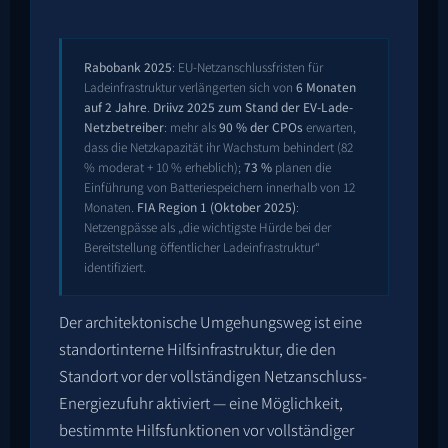
Rabobank 2025
: EU-Netzanschlussfristen für
Ladeinfrastruktur verlängerten sich von
6 Monaten
auf 2 Jahre
.
Driivz 2025 zum Stand der EV-Lade-
Netzbetreiber
: mehr als
90 % der CPOs
erwarten,
dass die Netzkapazität ihr Wachstum behindert (82
% moderat + 10 % erheblich);
73 %
planen die
Einführung von Batteriespeichern innerhalb von 12
Monaten.
FIA Region 1 (Oktober 2025)
:
Netzengpässe als „die wichtigste Hürde bei der
Bereitstellung öffentlicher Ladeinfrastruktur“
identifiziert.
Der architektonische Umgehungsweg ist eine
standortinterne Hilfsinfrastruktur, die den
Standort vor der vollständigen Netzanschluss-
Energiezufuhr aktiviert — eine Möglichkeit,
bestimmte Hilfsfunktionen vor vollständiger