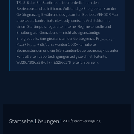
TRL 5–6 dar. Ein Startimpuls ist erforderlich, um den
Betriebszustand zu initiieren. Vollständige Energiebilanz an der
Gerätegrenze gilt während des gesamten Betriebs. VENDOR.Max
arbeitet als kontrollierte elektrodynamische Architektur mit
einem Startimpuls, regulierter interner Regimekontrolle und
Erhaltung auf Grenzebene — nicht als eigenständige
Energiequelle. Energiebilanz an der Gerätegrenze: P
=
in,boundary
P
+ P
+ dE/dt. Es wurden 1.000+ kumulierte
load
losses
Betriebsstunden und ein 532-Stunden-Dauerbetriebszyklus unter
kontrollierten Laborbedingungen aufgezeichnet. Patente:
WO2024209235
(PCT) ·
ES2950176
(erteilt, Spanien).
Startseite
Lösungen
/
/
EV-Hilfsstromversorgung