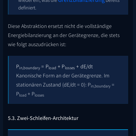
definiert.
Diese Abstraktion ersetzt nicht die vollständige
Energiebilanzierung an der Gerätegrenze, die stets
wie folgt auszudrücken ist:
P
= P
+ P
+ dE/dt
in,boundary
load
losses
Kanonische Form an der Gerätegrenze. Im
stationären Zustand (dE/dt = 0): P
=
in,boundary
P
+ P
load
losses
5.3. Zwei-Schleifen-Architektur