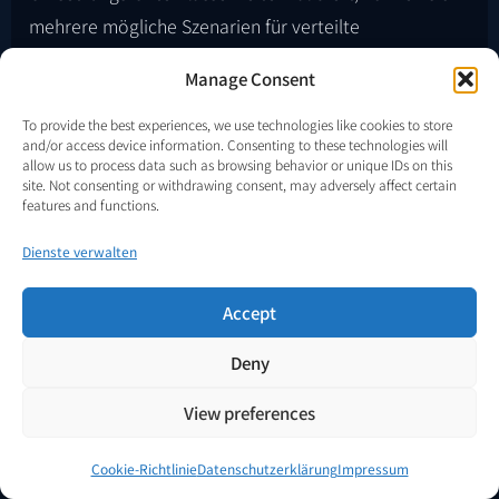
mehrere mögliche Szenarien für verteilte
Energiesysteme eröffnen:
Manage Consent
To provide the best experiences, we use technologies like cookies to store
Regimestabilisierte Knoten
, in denen ein
and/or access device information. Consenting to these technologies will
nichtlineares internes elektrodynamisches
allow us to process data such as browsing behavior or unique IDs on this
site. Not consenting or withdrawing consent, may adversely affect certain
Regime aufrechterhalten wird, während nach
features and functions.
außen eine lineare Leistungsschnittstelle
dargestellt wird.
Dienste verwalten
Erhöhte Lasttoleranz
durch Pufferung und
Accept
Entkopplung zwischen internem Regime und Last
— konzeptionell vergleichbar mit der Rolle von
Deny
Gleichstrombussen und Speicherelementen in
Mikronetzen.
View preferences
Integration in Gleichstrom-Mikronetze
Cookie-Richtlinie
Datenschutzerklärung
Impressum
und
hybride AC/DC-Infrastrukturen als zusätzliche