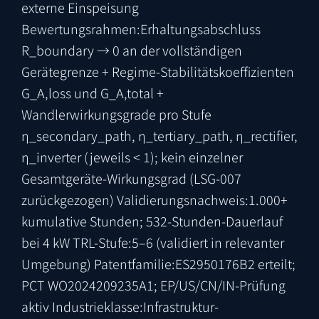
externe Einspeisung
Bewertungsrahmen:
Erhaltungsabschluss
R_boundary → 0 an der vollständigen
Gerätegrenze + Regime-Stabilitätskoeffizienten
G_A,loss und G_A,total +
Wandlerwirkungsgrade pro Stufe
η_secondary_path, η_tertiary_path, η_rectifier,
η_inverter (jeweils < 1); kein einzelner
Gesamtgeräte-Wirkungsgrad (LSG-007
zurückgezogen)
Validierungsnachweis:
1.000+
kumulative Stunden; 532-Stunden-Dauerlauf
bei 4 kW
TRL-Stufe:
5–6 (validiert in relevanter
Umgebung)
Patentfamilie:
ES2950176B2
erteilt;
PCT
WO2024209235A1
; EP/US/CN/IN-Prüfung
aktiv
Industrieklasse:
Infrastruktur-