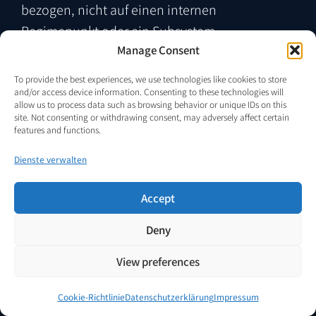
bezogen, nicht auf einen internen
Regimepunkt oder ein Subsystem.
Manage Consent
Nicht zu verwechseln mit
To provide the best experiences, we use technologies like cookies to store
Einem offenen thermodynamischen Zyklus
and/or access device information. Consenting to these technologies will
allow us to process data such as browsing behavior or unique IDs on this
(Verbrennung, Rankine, Brayton)
site. Not consenting or withdrawing consent, may adversely affect certain
Einem eingangsunabhängigen System oder
features and functions.
einer geschlossenen internen
Dienste verwalten
Energieschleife
Einem geschlossenen Systemmodell ohne
Accept
makroskopischen Austauschterm
Deny
Einem Mechanismus außerhalb der
standardmäßigen
View preferences
Energieerhaltungsbilanzierung
Cookie-Richtlinie
Datenschutzerklärung
Impressum
Formel
ΣP_in,macro = ΣP_out,macro +