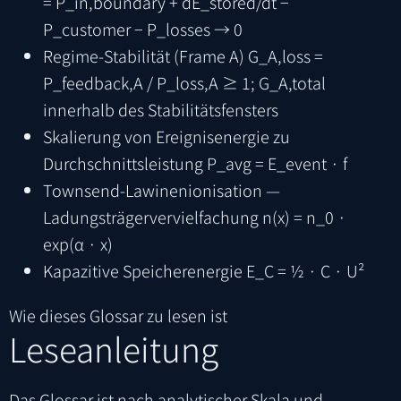
= P_in,boundary + dE_stored/dt −
P_customer − P_losses → 0
Regime-Stabilität (Frame A)
G_A,loss =
P_feedback,A / P_loss,A ≥ 1; G_A,total
innerhalb des Stabilitätsfensters
Skalierung von Ereignisenergie zu
Durchschnittsleistung
P_avg = E_event · f
Townsend-Lawinenionisation —
Ladungsträgervervielfachung
n(x) = n_0 ·
exp(α · x)
Kapazitive Speicherenergie
E_C = ½ · C · U²
Wie dieses Glossar zu lesen ist
Leseanleitung
Das Glossar ist nach analytischer Skala und