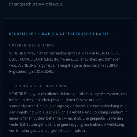
Patentgeschützte Architektur.
RECHTLICHER HINWEIS & OFFENLEGUNGSHINWEIS
UNTERNEHMEN & MARKE
VENDOR.Energy™ ist ein Technologieprojekt, das von MICRO DIGITAL
ELECTRONICS CORP S.R.L. (Rumänien, EU) entwickelt und betrieben
wird. „VENDOR.Energy" ist eine eingetragene Unionsmarke (EUIPO-
Registrierungsnr.
019220462
).
TECHNOLOGISCHE EINORDNUNG
VENDOR.Energy ist ein offenes elektrodynamisches Ingenieursystem, das
innerhalb der klassischen physikalischen Gesetze und der
standardisierten TRL-Validierungslogik arbeitet. Die Wechselwirkung mit
der Umgebung wird ausschließlich als Arbeits- und Kopplungsmedium in
einem offenen System behandelt — nicht als Energiequelle. Es werden
weder Behauptungen über Energieerzeugung noch über die Verletzung
von Erhaltungssätzen aufgestellt oder impliziert.