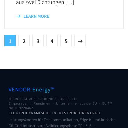
aus zwei Richtungen […]
LEARN MORE
1
2
3
4
5
VENDOR
.Energy
™
MICRO DIGITAL ELECTRONICS CORP S.R.L.
Eingetragen in Rumänien · Unternehmen aus der EU ·
EU TM
No. 019220462
ELEKTRODYNAMISCHE INFRASTRUKTURENERGIE
Leistungsknoten für Telekommunikation, Edge-KI und kritische
Off-Grid-Infrastruktur. Validierungsphase TRL 5–6 ·