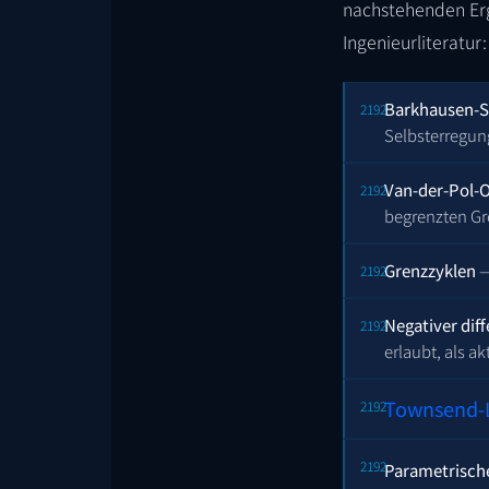
nachstehenden Erg
Ingenieurliteratur:
Barkhausen-
Selbsterregun
Van-der-Pol-O
begrenzten Gre
Grenzzyklen
—
Negativer diff
erlaubt, als a
Townsend-
Parametrisch