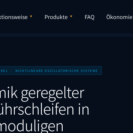
tionsweise
Produkte
FAQ
Ökonomie
IKEL · NICHTLINEARE OSZILLATORISCHE SYSTEME
ik geregelter
hrschleifen in
moduligen