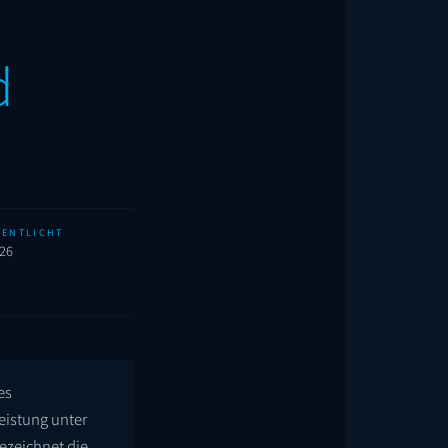
d
FENTLICHT
026
es
leistung unter
bezeichnet die