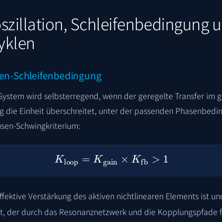
szillation, Schleifenbedingung 
yklen
en-Schleifenbedingung
 System wird selbsterregend, wenn der geregelte Transfer im 
g die Einheit überschreitet, unter der passenden Phasenbedin
usen-Schwingkriterium:
K
loop
=
K
gain
×
K
fb
>
1
ffektive Verstärkung des aktiven nichtlinearen Elements ist u
nt, der durch das Resonanznetzwerk und die Kopplungspfade f
2
π
n