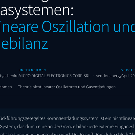
asystemen:
ineare Oszillation un
iebilanz
UNTERNEHMEN
VERÖF
retyachenko
MICRO DIGITAL ELECTRONICS CORP SRL · vendor.energy
April 2
rahmen · Theorie nichtlinearer Oszillatoren und Gasentladungen
ückführungsgeregeltes Koronaentladungssystem ist ein nichtlinear
 System, das durch eine an der Grenze bilanzierte externe Eingangs
riebsbedingungen angetrieben wird. Der Begriff „Rückführschleife“ 