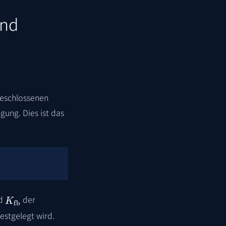
und
geschlossenen
gung. Dies ist das
K
fb
nd
der
estgelegt wird.