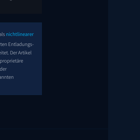
 als
nichtlinearer
erten Entladungs-
et. Der Artikel
proprietäre
der
nannten