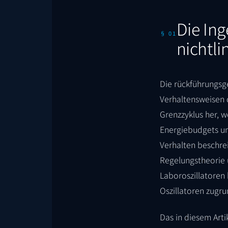
Die Ing
§ 01
nichtli
Die rückführungsge
Verhaltensweisen d
Grenzzyklus her, w
Energiebudgets un
Verhalten beschrei
Regelungstheorie 
Laboroszillatoren
Oszillatoren zugru
Das in diesem Arti