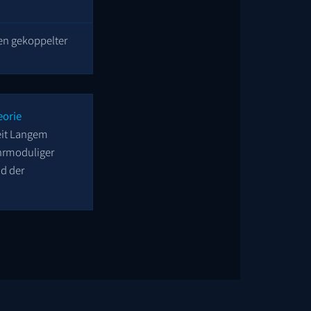
en gekoppelter
eorie
eit Langem
hrmoduliger
nd der