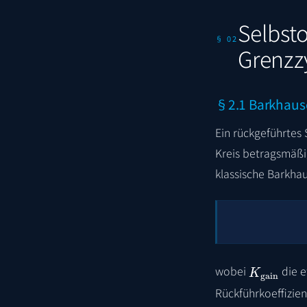
Selbsto
§ 02
Grenzz
§2.1 Barkhaus
Ein rückgeführtes
Kreis betragsmäßi
klassische Barkha
K
gain
wobei
die e
Rückführkoeffizie