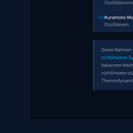
Oszillationsm
Kuramoto-Mo
Oszillatoren.
Dieser Rahmen
nichtlinearer 
bekannter Mech
nichtlinearer o
Thermodynamik 