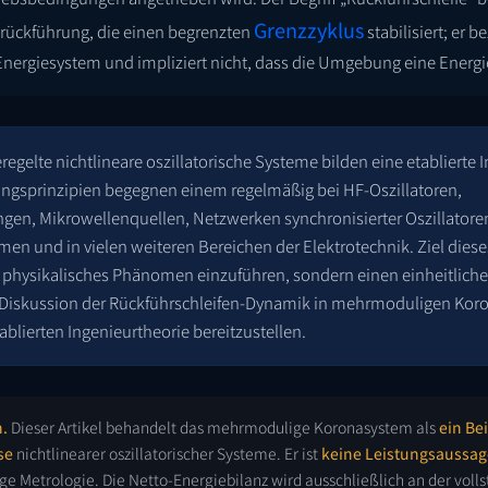
Grenzzyklus
lrückführung, die einen begrenzten
stabilisiert; er b
nergiesystem und impliziert nicht, dass die Umgebung eine Energie
egelte nichtlineare oszillatorische Systeme bilden eine etablierte 
ngsprinzipien begegnen einem regelmäßig bei HF-Oszillatoren,
en, Mikrowellenquellen, Netzwerken synchronisierter Oszillatoren
n und in vielen weiteren Bereichen der Elektrotechnik. Ziel dieses 
s physikalisches Phänomen einzuführen, sondern einen einheitliche
 Diskussion der Rückführschleifen-Dynamik in mehrmoduligen Ko
ablierten Ingenieurtheorie bereitzustellen.
.
Dieser Artikel behandelt das mehrmodulige Koronasystem als
ein Bei
se
nichtlinearer oszillatorischer Systeme. Er ist
keine Leistungsaussag
e Metrologie. Die Netto-Energiebilanz wird ausschließlich an der voll