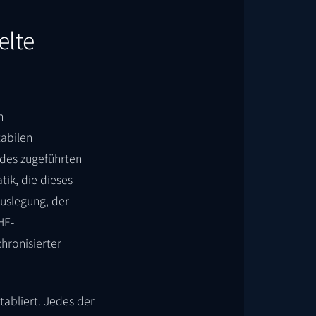
elte
n
tabilen
 des zugeführten
ik, die dieses
auslegung, der
HF-
hronisierter
tabliert. Jedes der