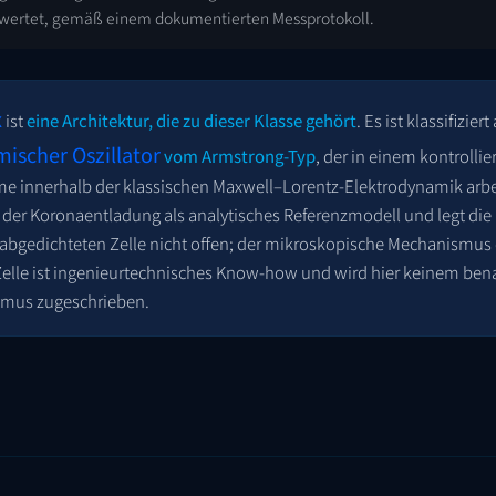
wertet, gemäß einem dokumentierten Messprotokoll.
x
ist
eine Architektur, die zu dieser Klasse gehört
. Es ist klassifiziert
ischer Oszillator
vom Armstrong-Typ
, der in einem kontrolli
 innerhalb der klassischen Maxwell–Lorentz-Elektrodynamik arbeit
k der Koronaentladung als analytisches Referenzmodell und legt die 
bgedichteten Zelle nicht offen; der mikroskopische Mechanismus 
elle ist ingenieurtechnisches Know-how und wird hier keinem be
mus zugeschrieben.