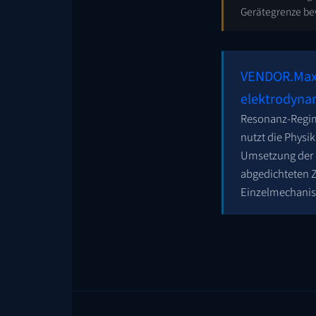
Gerätegrenze be
VENDOR.Ma
elektrodynam
Resonanz-Regime
nutzt die Physi
Umsetzung der a
abgedichteten Z
Einzelmechanis