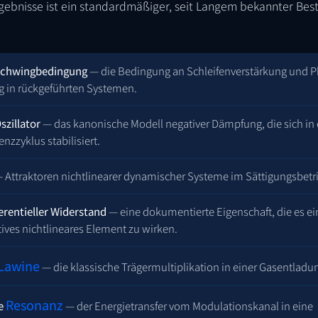
ebnisse ist ein standardmäßiger, seit Langem bekannter Best
Schwingbedingung
— die Bedingung an Schleifenverstärkung und Ph
g in rückgeführten Systemen.
szillator
— das kanonische Modell negativer Dämpfung, die sich in
nzzyklus stabilisiert.
 Attraktoren nichtlinearer dynamischer Systeme im Sättigungsbetr
erentieller Widerstand
— eine dokumentierte Eigenschaft, die es 
ktives nichtlineares Element zu wirken.
Lawine
— die klassische Trägermultiplikation in einer Gasentladu
Resonanz
e
— der Energietransfer vom Modulationskanal in eine