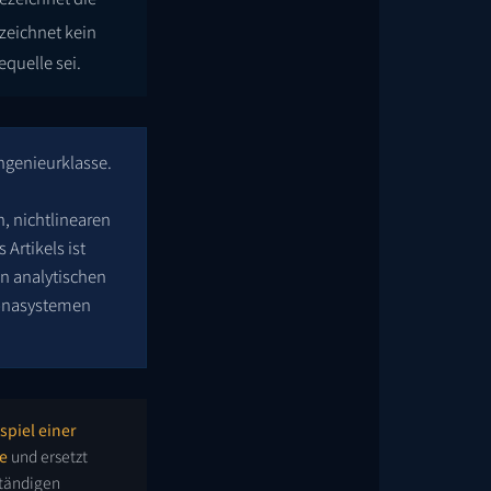
ezeichnet kein
quelle sei.
Ingenieurklasse.
, nichtlinearen
Artikels ist
n analytischen
ronasystemen
spiel einer
e
und ersetzt
ständigen