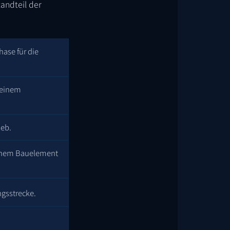
andteil der
ase für die
 einem
ieb.
einem Bauelement
ngsstrecke.