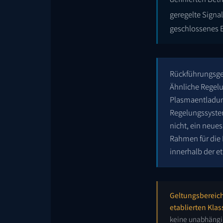
geregelte Signa
geschlossenes E
Rückführungsger
Ähnliche Regelu
Plasmaentladung
Regelungssysteme
nicht, ein neue
Rahmen für die
innerhalb der et
Geltungsbereich
etablierten Klas
keine unabhängig