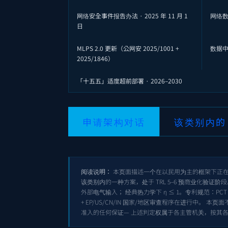
网络安全事件报告办法 · 2025 年 11 月 1
网络数据
日
MLPS 2.0 更新（公网安 2025/1001 +
数据中心
2025/1846）
「十五五」适度超前部署 · 2026–2030
申请架构对话
该类别内的 
阅读说明：
本页面描述一个在以民用为主的框架下正在形成
该类别内的一种方案，处于 TRL 5–6 预商业化验证阶
外部电气输入； 经典热力学下 η ≤ 1。专利规范：PC
+ EP/US/CN/IN 国家/地区审查程序在进行中。 
准入的任何保证— 上述判定权属于各主管机关，按其