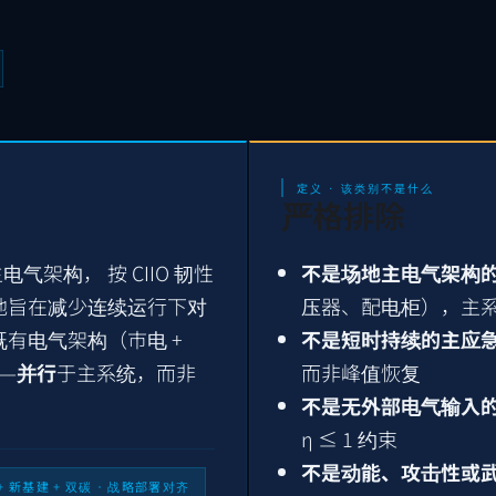
定义 · 该类别不是什么
严格排除
电气架构， 按 CIIO 韧性
不是场地主电气架构
地旨在减少连续运行下对
压器、配电柜），主系统由 
有电气架构（市电 +
不是短时持续的主应
 —
并行
于主系统，而非
而非峰值恢复
不是无外部电气输入
η ≤ 1 约束
不是动能、攻击性或
+ 新基建 + 双碳 · 战略部署对齐