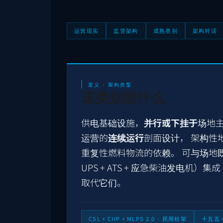
运营现实
监管架构
成熟类别
架构对话
定义 · 架构类型
该类别是什么
供电基础设施，
并行或下挂于
场地主
运营的
连续运行
剖面设计， 架构性
重复性燃料物流的依赖。 可与场地既
UPS + ATS + 应急柴油发电机）集成
取代它们。
CSL + CIIP + MLPS 2.0 · 民用框架
十五五 