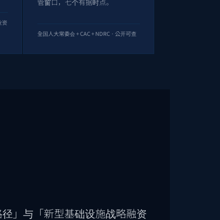
管窗口，七个有据时点。
业资
全国人大常委会 + CAC + NDRC · 公开可查
规路径」与「新型基础设施战略融资