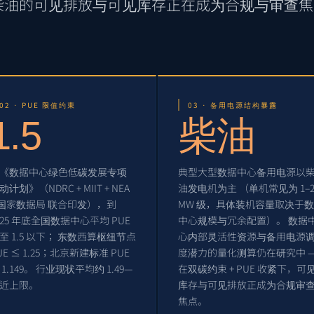
柴油的可见排放与可见库存正在成为合规与审查焦
。
02 · PUE 限值约束
03 · 备用电源结构暴露
1.5
柴油
《数据中心绿色低碳发展专项
典型大型数据中心备用电源以
动计划》（NDRC + MIIT + NEA
油发电机为主 （单机常见为 1–2
 国家数据局 联合印发），到
MW 级，具体装机容量取决于
025 年底全国数据中心平均 PUE
中心规模与冗余配置）。 数据
至 1.5 以下； 东数西算枢纽节点
心内部灵活性资源与备用电源
UE ≤ 1.25；北京新建标准 PUE
度潜力的量化测算仍在研究中 
 1.149。 行业现状平均约 1.49—
在双碳约束 + PUE 收紧下，可
近上限。
库存与可见排放正成为合规审
焦点。