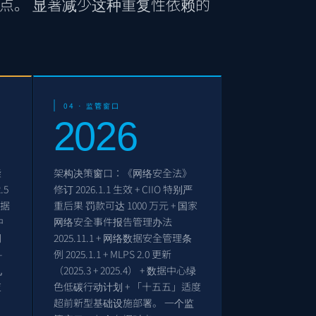
点。 显著减少这种重复性依赖的
04 · 监管窗口
2026
柴
架构决策窗口：《网络安全法》
.5
修订
2026.1.1
生效 + CIIO 特别严
数据
重后果 罚款可达 1000 万元 + 国家
中
网络安全事件报告管理办法
调
2025.11.1
+ 网络数据安全管理条
—
例
2025.1.1
+ MLPS 2.0 更新
见
（2025.3 + 2025.4） + 数据中心绿
查
色低碳行动计划 + 「十五五」适度
超前新型基础设施部署。 一个监