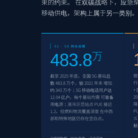
束的约束。 在双碳战略下，应急
移动供电，架构上属于另一类别
01 · 5G 网络规模
483.8
万
按
截至 2025 年底，全国 5G 基站总
行
数 483.8 万个，较 2021 年末 增加
+
约 343 万个；5G 移动电话用户达
2
12.04 亿户。每个基站均需 可靠备
降
用电源；液冷示范站点 PUE 接近
P
1.2，但燃料物流覆盖深度 在中西
≤
部和特殊地区仍存在空白点。
贴
工信部数据 · 2025 年底 — 公开可查