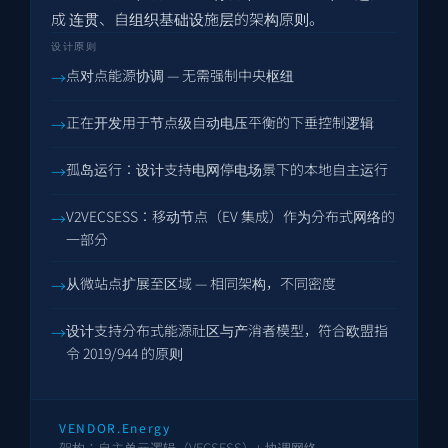
成 连贯、自组织基础设施层的架构原则。
设计原则
点对点能源协调 — 无需强制中央枢纽
正在开发用于节点级自动电压平衡的下垂控制逻辑
孤岛运行：设计支持电网停电场景下的本地自主运行
V2VECSESS：移动节点（EV 集成）作为分布式网络的
一部分
从微站点扩展至区域 — 相同架构，不同密度
设计支持分布式能源社区与产消者模型，符合欧盟指
令 2019/944 的原则
VENDOR.Energy
架构：自主单元逻辑（VECSESS）+ 协调网络