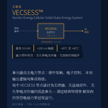
工程层
VECSESS™
Vendor Energy Cellular Solid-State Energy System
启动
VECSESS
DC
脉冲
输出
固态节点
TRL 5–6
每模块最高 9.6 kW
最高 9.6 kW
<100 ms 响应
−40°C 至 +60°C
减少燃料物流 · 无化学电池存储 · 无旋转机械组件
单元级自主电力节点：硬件架构、电子控制、 本地
输出逻辑与集成路径。
每个 VECSESS 节点设计为无燃烧、无运动部件、 无
化学电池存储的固态单元 — 通过经典物理学 框架内
的受控电动力学过程运行。
设计目标 · TRL 5–6 内部验证