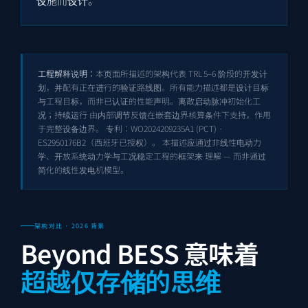
设施而设计。
工程解释说明：
本页面所描述的架构代表 TRL 5–6 阶段的开发计
划，并配有正在进行的验证路线图。所有能力描述都是设计目标
与工程目标，而非已认证的性能声明。离散启动脉冲初始化工
况；持续运行 由内部调节反馈在嵌套边界核算条件下支持，作用
于完整设备边界。 专利：
WO2024209235A1
(PCT) ·
ES2950176B2
（西班牙已授权）。 本描述应通过非线性电动力
学、开放系统动力学与工况稳定工程的框架来 理解 — 而非通过
简化的线性发电机模型。
架构对比 · 2026 背景
Beyond BESS 意味着
超越仅存储的思维