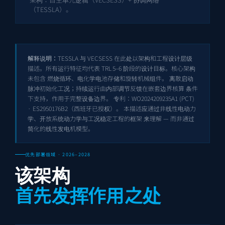
（TESSLA）。
解释说明：
TESSLA 与 VECSESS 在此处以架构和工程设计层级
描述。所有运行特征均代表 TRL 5–6 阶段的设计目标。核心架构
未包含 燃烧循环、电化学电池存储和旋转机械组件。 离散启动
脉冲初始化工况；持续运行由内部调节反馈在嵌套边界核算 条件
下支持，作用于完整设备边界。 专利：
WO2024209235A1
(PCT)
·
ES2950176B2
（西班牙已授权）。 本描述应通过非线性电动力
学、开放系统动力学与工况稳定工程的框架 来理解 — 而非通过
简化的线性发电机模型。
优先部署领域 · 2026–2028
该架构
首先发挥作用之处