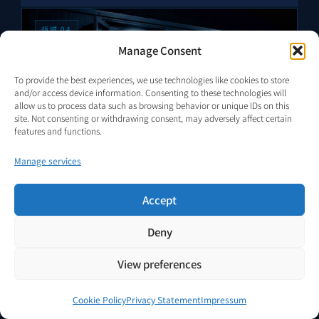
领域 04
Manage Consent
To provide the best experiences, we use technologies like cookies to store
and/or access device information. Consenting to these technologies will
allow us to process data such as browsing behavior or unique IDs on this
site. Not consenting or withdrawing consent, may adversely affect certain
features and functions.
Manage services
04 — AI 边缘
AI 边缘与电力受限计算基础
Accept
设施
当增长不被硬件需求而是被可用电力阻挡时。
Deny
边缘 AI 推理、分布式计算节点与数据中心 扩展越来越受
View preferences
电力接入而非硬件 或需求的约束。在电网连接排队长达
数年的市场中， 本地电力架构旨在解锁原本需等待电网
Cookie Policy
Privacy Statement
Impressum
强化的部署。