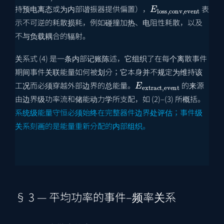
E
loss
,
conv
,
event
持预电离态或为内部谐振器提供偏置），
表
示不可逆的耗散损耗，例如碰撞加热、电阻性耗散，以及
不与负载耦合的辐射。
关系式 (4) 是一条内部记账陈述，它组织了在每个离散事件
期间事件关联能量如何被划分；它本身并不规定为维持该
E
extract
,
event
工况而必须穿越外部边界的总能量。
的来源
由边界级功率流和储能动力学所支配，如 (2)–(3) 所概括。
系统级能量守恒必须始终在完整器件边界处评估；事件级
关系刻画的是能量重新分配的内部组织。
§ 3 — 平均功率的事件–频率关系