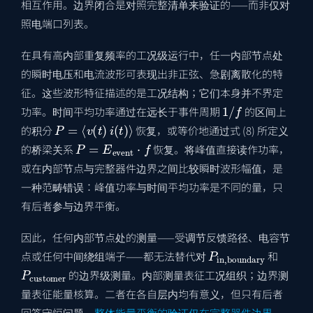
相互作用。边界闭合是对照完整清单来验证的——而非仅对
照电端口列表。
在具有高内部重复频率的工况级运行中，任一内部节点处
的瞬时电压和电流波形可表现出非正弦、急剧离散化的特
征。这些波形特征描述的是工况结构；它们本身并不界定
1
/
f
功率。时间平均功率通过在远长于事件周期
的区间上
P
=
⟨
v
(
t
)
i
(
t
)
⟩
的积分
恢复，或等价地通过式 (8) 所定义
P
=
E
event
⋅
f
的桥梁关系
恢复。将峰值直接读作功率，
或在内部节点与完整器件边界之间比较瞬时波形幅值，是
一种范畴错误：峰值功率与时间平均功率是不同的量，只
有后者参与边界平衡。
因此，任何内部节点处的测量——受调节反馈路径、电容节
P
in
,
boundary
点或任何中间绕组端子——都无法替代对
和
P
customer
的边界级测量。内部测量表征工况组织；边界测
量表征能量核算。二者在各自层内均有意义，但只有后者
回答守恒问题。
整体能量平衡的验证仅在完整器件边界