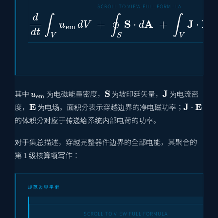
d
d
t
∫
V
u
em
d
V
+
∮
S
S
⋅
d
A
+
∫
V
J
⋅
E
d
V
u
em
S
J
其中
为电磁能量密度，
为坡印廷矢量，
为电流密
E
J
⋅
E
度，
为电场。面积分表示穿越边界的净电磁功率；
的体积分对应于传递给系统内部电荷的功率。
对于集总描述，穿越完整器件边界的全部电能，其聚合的
第 1 级核算项写作：
规范边界平衡