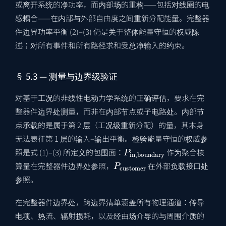
或离开系统的净功率，而内部场的重构——包括对线圈的电
感耦合——在内部与外部自由度之间重新分配能量。完整器
件边界功率平衡 (2)–(3) 仍是关于整体能量守恒的权威陈
述；对所有事件和所有路径求和受总净输入的约束。
§ 5.3 — 测量与边界级验证
对基于工况的非线性电动力学系统的正确评估，要求在完
整器件边界处测量，而非在内部节点或子电路处。内部节
点承载的是属于第 2 层（工况级重新分配）的量，其本身
无法表征第 1 层的输入–输出平衡。检验能量守恒的权威参
P
in
,
boundary
照是式 (1)–(3) 所定义的包围面：
作为聚合核
P
customer
算量在完整器件边界处参照，
在外部负载接口处
参照。
在完整器件边界处，跨边界清单涵盖所有物理通道：传导
电项、热流、辐射损耗，以及经由场介导的与周围介质的