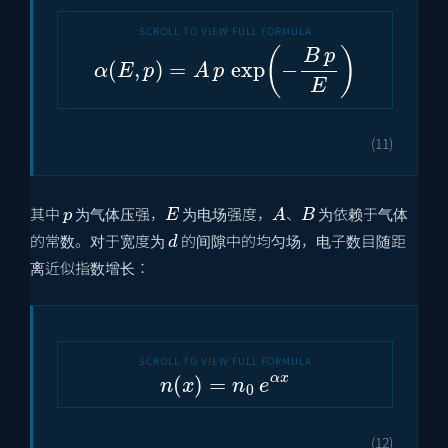
α
(
E
,
p
)
=
A
p
exp
(
−
B
p
E
)
(11)
p
E
A
B
其中
为气体压强，
为电场强度，
、
为依赖于气体
d
的常数。对于宽度为
的间隙中的均匀场，电子数目随距
离近似指数增长：
n
(
x
)
=
n
0
e
α
x
(12)