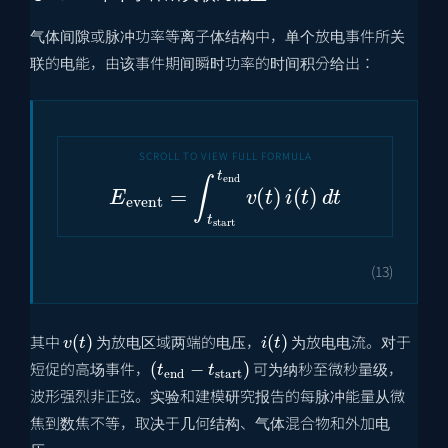
气体间隙或脉冲功率等离子体结构中，单个放电事件所关
联的电能，由该事件期间瞬时功率的时间积分给出：
E
event
=
∫
t
start
t
end
v
(
t
)
i
(
t
)
d
t
(13)
v
(
t
)
i
(
t
)
其中
为放电区域两端的电压，
为放电电流。对于
(
t
end
−
t
start
)
短促的高场事件，
可为纳秒至微秒量级，
波形强烈非正弦。实验和建模研究报告的每脉冲能量从微
焦到数焦不等，取决于几何结构、气体混合物和外加电