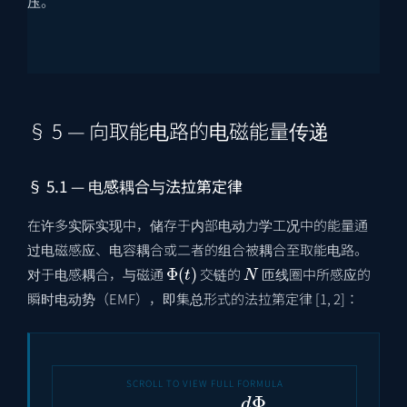
压。
§ 5 — 向取能电路的电磁能量传递
§ 5.1 — 电感耦合与法拉第定律
在许多实际实现中，储存于内部电动力学工况中的能量通
过电磁感应、电容耦合或二者的组合被耦合至取能电路。
Φ
(
t
)
N
对于电感耦合，与磁通
交链的
匝线圈中所感应的
瞬时电动势（EMF），即集总形式的法拉第定律 [1, 2]：
E
(
t
)
=
−
N
d
Φ
d
t