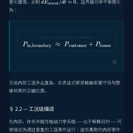
变化缓慢，此时
。边界级功率平衡简化
为：
P
in
,
boundary
≈
P
customer
+
P
losses
(3)
无论内部工况多么复杂，此表达式都是检验能量守恒与整
体核算的正确位置。
§ 2.2 — 工况级描述
在内部，许多非线性电动力学系统——出于解释目的——可
被描述为通过重复的工况事件运行：这些离散的内部事件