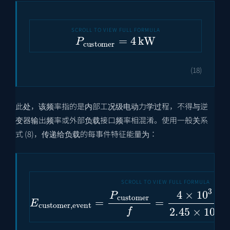
P
customer
=
4
kW
(18)
此处，该频率指的是内部工况级电动力学过程，不得与逆
变器输出频率或外部负载接口频率相混淆。使用一般关系
式 (8)，传递给负载的每事件特征能量为：
E
customer
,
event
=
P
customer
f
=
4
×
10
3
2