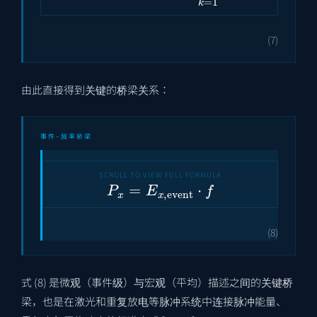
(7)
由此直接得到关键的桥梁关系：
事件–频率桥梁
P
x
=
E
x
,
event
⋅
f
(8)
式 (8) 是微观（事件级）与宏观（平均）描述之间的关键桥
梁，也是在激光和重复放电等脉冲系统中连接脉冲能量、