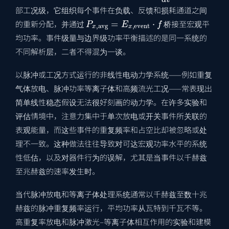
部工况级，它组织每个事件在负载、反馈和损耗通道之间
P
x
,
avg
=
E
x
,
event
⋅
f
的重新分配，并通过
桥接至宏观平
均功率。事件级量与边界级功率平衡描述的是同一系统的
不同解析层，二者不得混为一谈。
以脉冲或工况方式运行的非线性电动力学系统——例如重复
气体放电、脉冲功率等离子体和高频流光工况——常表现出
简单线性稳态假设无法很好刻画的动力学。在许多实验和
评估情境中，注意力集中于单次放电或开关事件所关联的
表观能量，而这些事件的重复频率和占空比却被忽略或处
理不一致。这种做法往往导致对可达宏观功率水平的系统
性低估，以及对器件行为的误解，尤其是当事件以千赫兹
至兆赫兹的速率发生时。
当代脉冲放电和等离子体处理系统通常以千赫兹至数十兆
赫兹的脉冲重复频率运行，平均功率从瓦特到千瓦不等。
高重复率放电和脉冲激光–等离子体相互作用的实验和建模