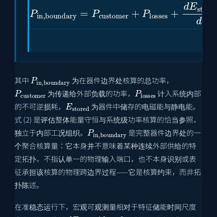
P
in
,
boundary
=
P
customer
+
P
losses
+
d
E
(
P
in
,
boundary
其中
为在器件边界处核算的总功率，
P
customer
P
losses
为传递给外部负载的功率，
计入系统内部
E
stored
的不可逆损耗，
为器件中储存的电磁能与静电能。
式 (2) 是评估整体能量守恒与系统级功率核算的恰当参照，
P
in
,
boundary
独立于内部工况组织。
是完整器件边界处的一
个聚合核算量：它本身并不意味着某种连续外部供给的特
定拓扑，不指认单一的物理输入端口，也不本身识别或表
征承担该核算的物理跨边界过程——它是核算约束，而非拓
扑陈述。
在准稳态运行下，宏观可观测量相对于特征储能时间尺度
d
E
stored
/
d
t
≈
0