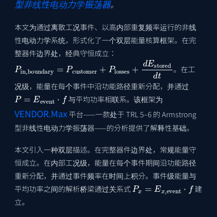
型非线性电动力学振荡器
。
本文为通过离散工况事件、以高内部重复频率运行的非线
性电动力学系统，形式化了一个双层能量核算框架。在完
整器件边界处，经典守恒成立：
P
in
,
boundary
=
P
customer
+
P
losses
+
d
E
stored
d
t
。在工
况级，能量在每个事件中沿功能路径重新分配，并通过
P
=
E
event
⋅
f
与平均功率相联系。该框架为
VENDOR.Max
平台——一款处于 TRL 5–6 的 Armstrong
型非线性电动力学振荡器——的分析提供了解释性基础。
本文引入一种双层描述。在完整器件边界处，常规能量守
恒成立。在内部工况级，能量在每个事件期间沿功能路径
重新分配，并通过事件频率在时间上积分。事件级能量与
P
x
=
E
x
,
event
⋅
f
平均功率之间的解析桥梁通过关系式
建
立。