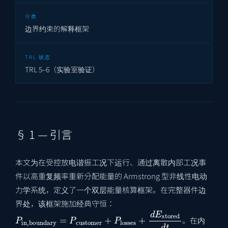
分类
边界约束的解释框架
TRL 状态
TRL 5–6（实验室验证）
§ 1 — 引言
本文为在受控放电谐振工况下运行、通过离散内部工况事
件以高重复频率重新分配能量的 Armstrong 型非线性电动
力学系统，定义了一个双层能量核算框架。在完整器件边
界处，该框架施加经典守恒：
P
in
,
boundary
=
P
customer
+
P
losses
+
d
E
stored
d
t
。在内