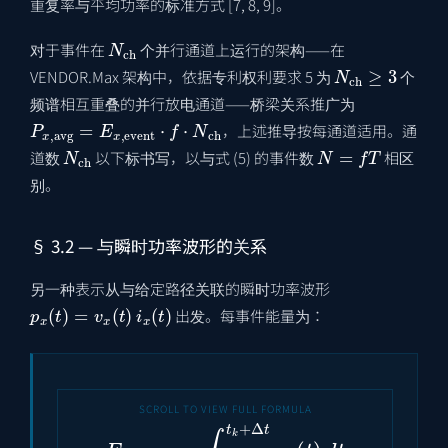
重复率与平均功率的标准方式 [7, 8, 9]。
N
ch
对于事件在
个并行通道上运行的架构——在
N
ch
≥
3
VENDOR.Max 架构中，依据专利权利要求 5 为
个
频谱相互重叠的并行放电通道——桥梁关系推广为
P
x
,
avg
=
E
x
,
event
⋅
f
⋅
N
ch
，上述推导按每通道适用。通
N
ch
N
=
f
T
道数
以下标书写，以与式 (5) 的事件数
相区
别。
§ 3.2 — 与瞬时功率波形的关系
另一种表示从与给定路径关联的瞬时功率波形
p
x
(
t
)
=
v
x
(
t
)
i
x
(
t
)
出发。每事件能量为：
E
x
,
event
=
∫
t
k
t
k
+
Δ
t
p
x
(
t
)
d
t