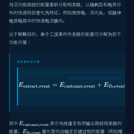
与沿功能路径的能量重新分配相关联，以场构型和电荷分
布的快速局部变化为特征，例如微放电、流光头，或脉冲
电感电路中的快速电流换向。
出于解释目的，单个工况事件所关联的能量可分解为若干
功能分量：
规范事件级平衡
E
extract
,
event
=
E
customer
,
event
+
E
fb
,
e
E
customer
,
event
其中
表示与传递至有用输出路径相关联的
E
fb
,
event
能量，
量化导向自稳定反馈过程的能量（例如维