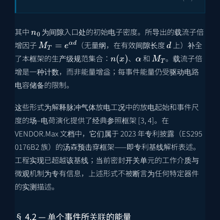
n
0
其中
为间隙入口处的初始电子密度。所导出的载流子倍
M
T
=
e
α
d
d
增因子
（无量纲，在有效间隙长度
上）补全
n
(
x
)
α
M
T
了本框架的生产级规范集合：
、
和
。载流子倍
增是一种计数，而非能量增益；每事件能量仍受驱动电路
电容储备的限制。
这些形式为解释脉冲气体放电工况中的放电起始和事件尺
度的场–电荷演化提供了经典参照框架 [3, 4]。在
VENDOR.Max 文档中，它们属于 2023 年专利披露（
ES295
0176B2
族）的汤森预击穿框架——即专利基线解析表述。
工程实现已超越该基线；当前密封开关单元的工作介质与
微观机制为专有信息，上述形式不被断言为任何特定器件
的实测描述。
§ 4.2 — 单个事件所关联的能量