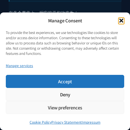
在多个事件上，相应的平均功率为：
Manage Consent
To provide the best experiences, we use technologies like cookies to store
and/or access device information. Consenting to these technologies will
P
extract
=
E
extract
,
event
⋅
f
,
P
fb
=
E
fb
,
even
allow us to process data such as browsing behavior or unique IDs on this
site. Not consenting or withdrawing consent, may adversely affect certain
features and functions.
Manage services
Accept
在工况稳定后的准稳态条件下，边界级平衡 (3) 意味着：
Deny
边界不变性
View preferences
P
in
,
boundary
≈
P
customer
+
P
losses
=
(
E
Cookie Policy
Privacy Statement
Impressum