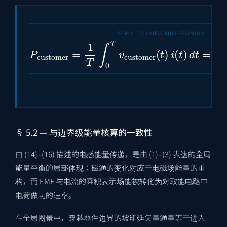
P
customer
=
1
T
∫
0
T
v
customer
(
t
)
i
(
t
)
d
t
=
⟨
§ 5.2 — 与边界级能量核算的一致性
由 (14)–(16) 描述的电感能量传递，是由 (1)–(3) 表达的全局
能量平衡的局部体现：磁通的变化对应于电磁场能量的重
构，而 EMF 与电流的乘积表示场能被转化为对取能电路中
电荷做功的速率。
在全局图景中，穿越器件边界的坡印廷矢量通量等于进入