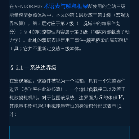
术语表与解释框架
在 VENDOR.Max
所使用的全站三级
能量模型参照体系中，本文的第 1 层对应于第 1 级（宏观边
界核算），第 2 层对应于第 2 级（工况域中的每事件划
分）；§ 4 的间隙物理内容属于第 3 级（间隙内部载流子动
力学）。此处的双层表述是用于事件–频率桥梁的局部解析
工具；它并不重新定义该三级本体。
§ 2.1 — 系统边界级
在宏观层面，该器件被视为一个黑箱，具有一个完整器件
边界（净功率在此被核算）、一个输出负载接口以及若干
S
V
耗散损耗机制。对于包围该系统、边界面为
的体积
，
其能量平衡可通过电磁能量守恒的标准积分形式表示 [1,
2]：