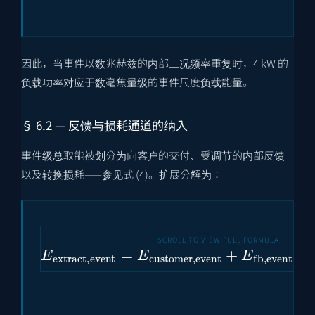
因此，当事件以数兆赫兹的内部工况频率重复时，4 kW 的
负载功率对应于数毫焦量级的事件尺度负载能量。
§ 6.2 — 反馈与损耗通道的纳入
事件级总取能被划分为向客户的交付、受调节的内部反馈
以及转换损耗——参见式 (4)。扩展分解为：
E
extract
,
event
=
E
customer
,
event
+
E
fb
,
e