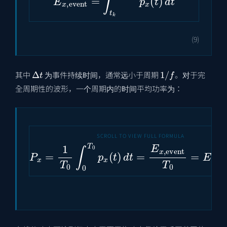
(9)
Δ
t
1
/
f
其中
为事件持续时间，通常远小于周期
。对于完
全周期性的波形，一个周期内的时间平均功率为：
P
x
=
1
T
0
∫
0
T
0
p
x
(
t
)
d
t
=
E
x
,
event
T
0
=
E
x
,
ev