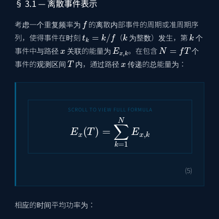
§ 3.1 — 离散事件表示
f
考虑一个重复频率为
的离散内部事件的周期或准周期序
t
k
=
k
/
f
k
k
列，使得事件在时刻
（
为整数）发生，第
个
x
E
x
,
k
N
=
f
T
事件中与路径
关联的能量为
。在包含
个
T
x
事件的观测区间
内，通过路径
传递的总能量为：
E
x
(
T
)
=
∑
k
=
1
N
E
x
,
k
(5)
相应的时间平均功率为：