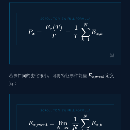
P
x
=
E
x
(
T
)
T
=
1
T
∑
k
=
1
N
E
x
,
k
(6)
E
x
,
event
若事件间的变化很小，可将特征事件能量
定义
为：
E
x
,
event
=
lim
N
→
∞
1
N
∑
k
=
1
N
E
x
,
k