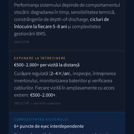
Performanța sistemului depinde de comportamentul
stocării: degradarea în timp, sensibilitatea termică,
constrângerile de depth-of-discharge,
cicluri de
înlocuire la fiecare 5–8 ani
și complexitatea
gestionării BMS.
INDUSTRY
EXPUNERE LA ÎNTREȚINERE
€500–2.000+ per vizită la distanță
Curățare regulată (
2–4×/an
), inspecție, întreținerea
invertorului, monitorizarea bateriilor și verificarea
cablurilor. Fiecare vizită în amplasamente cu acces
extrem:
€500–2.000+
.
INDUSTRY — estimări operator
COMPLEXITATEA SISTEMULUI
6+ puncte de eșec interdependente