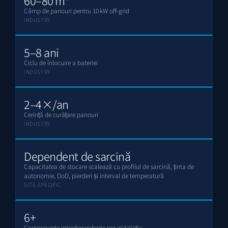
Câmp de panouri pentru 10 kW off-grid
INDUSTRY
5–8 ani
Ciclu de înlocuire a bateriei
INDUSTRY
2–4×/an
Cerință de curățare panouri
INDUSTRY
Dependent de sarcină
Capacitatea de stocare scalează cu profilul de sarcină, ținta de
autonomie, DoD, pierderi și interval de temperatură
SITE-SPECIFIC
6+
Componente interdependente per instalație