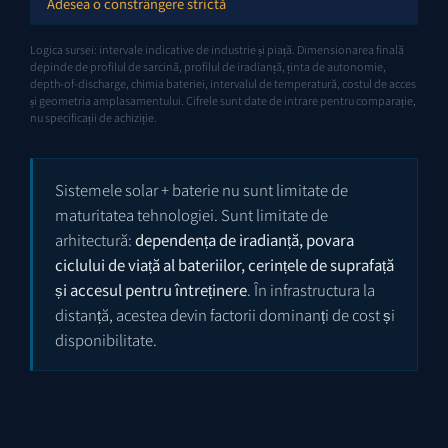
Adesea o constrângere strictă
Logica sursei: intervale indicative de industrie și piață. Dimensionarea finală
depinde de profilul de sarcină, profilul de iradianță, ținta de autonomie,
depth-of-discharge, chimia bateriei, intervalul de temperatură, costul de acces
și geometria amplasamentului. Cifrele sunt date de intrare pentru comparație,
nu specificații de achiziție.
Sistemele solar + baterie nu sunt limitate de
maturitatea tehnologiei. Sunt limitate de
arhitectură:
dependența de iradianță, povara
ciclului de viață al bateriilor, cerințele de suprafață
și accesul pentru întreținere
. În infrastructura la
distanță, acestea devin factorii dominanți de cost și
disponibilitate.