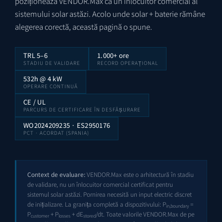
poziționează VENDOR.Max ca un înlocuitor comercial al
sistemului solar astăzi. Acolo unde solar + baterie rămâne
alegerea corectă, această pagină o spune.
TRL 5–6
1.000+ ore
STADIU DE VALIDARE
RECORD OPERAȚIONAL
532h @ 4 kW
OPERARE CONTINUĂ
CE / UL
PARCURS DE CERTIFICARE ÎN DESFĂȘURARE
WO2024209235
·
ES2950176
PCT · ACORDAT (SPANIA)
Context de evaluare:
VENDOR.Max este o arhitectură în stadiu
de validare, nu un înlocuitor comercial certificat pentru
sistemul solar astăzi. Pornirea necesită un input electric discret
de inițializare. La granița completă a dispozitivului: P
=
in,boundary
P
+ P
+ dE
/dt. Toate valorile VENDOR.Max de pe
customer
losses
stored