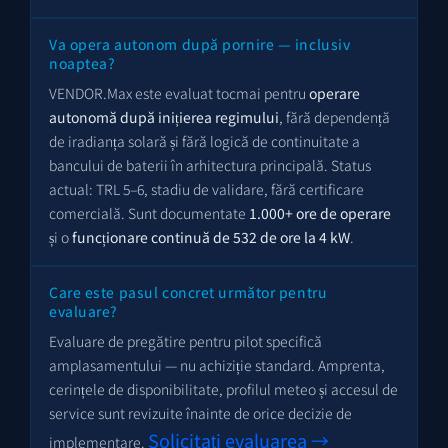
Va opera autonom după pornire — inclusiv
noaptea?
VENDOR.Max este evaluat tocmai pentru
operare
autonomă după inițierea regimului
, fără dependență
de iradianța solară și fără logică de continuitate a
bancului de baterii în arhitectura principală. Status
actual: TRL 5–6, stadiu de validare, fără certificare
comercială. Sunt documentate
1.000+ ore de operare
și o
funcționare continuă de 532 de ore la 4 kW
.
Care este pasul concret următor pentru
evaluare?
Evaluare de pregătire pentru pilot specifică
amplasamentului — nu achiziție standard. Amprenta,
cerințele de disponibilitate, profilul meteo și accesul de
service sunt revizuite înainte de orice decizie de
Solicitați evaluarea →
implementare.