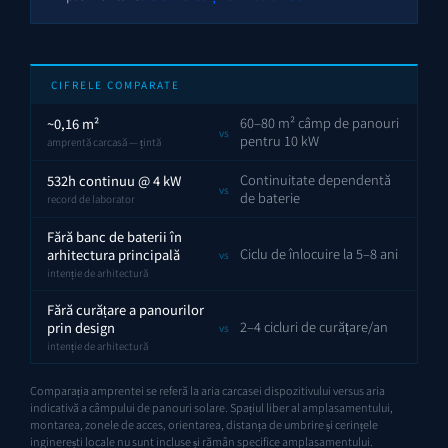
CIFRELE COMPARATE
60–80 m² câmp de panouri
~0,16 m²
vs
pentru 10 kW
amprentă carcasă — țintă
Continuitate dependentă
532h continuu @ 4 kW
vs
de baterie
record de laborator
Fără banc de baterii în
Ciclu de înlocuire la 5–8 ani
arhitectura principală
vs
intenție de arhitectură
Fără curățare a panourilor
2–4 cicluri de curățare/an
prin design
vs
intenție de arhitectură
Comparația amprentei se referă la aria carcasei dispozitivului versus aria
indicativă a câmpului de panouri solare. Spațiul liber al amplasamentului,
montarea, zonele de acces, orientarea, distanța de umbrire și cerințele
inginerești locale nu sunt incluse și rămân specifice amplasamentului.