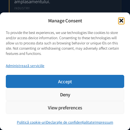
amplasamentului.
INDUSTRY
3–5 structuri de montaj
în funcție de aspect și
Manage Consent
geometria de instalare.
To provide the best experiences, we use technologies like cookies to store
and/or access device information. Consenting to these technologies will
Capacitatea bateriilor trebuie dimensionată în
allow us to process data such as browsing behavior or unique IDs on this
funcție de profilul real de sarcină, ținta de
site. Not consenting or withdrawing consent, may adversely affect certain
autonomie, strategia de depth-of-discharge,
features and functions.
pierderile de conversie, intervalul de temperatură și
Administrează serviciile
presupunerile privind buffer-ul meteo.
SITE-SPECIFIC
Accept
În plus față de stratul de generare, sistemul include
Deny
invertoare, carcase pentru baterii, cabluri, sisteme de
protecție și cerințe de distanțare fizică între componente —
View preferences
toate contribuind la amprenta generală a
amplasamentului și la constrângerile de aspect.
Politică cookie-uri
Declarație de confidențialitate
Impressum