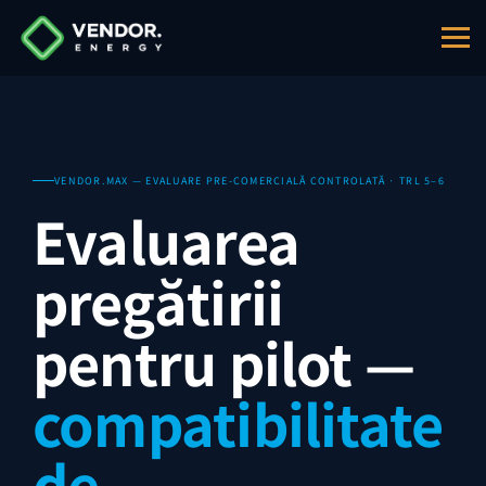
VENDOR.MAX — EVALUARE PRE-COMERCIALĂ CONTROLATĂ · TRL 5–6
Evaluarea
pregătirii
pentru pilot —
compatibilitate
de