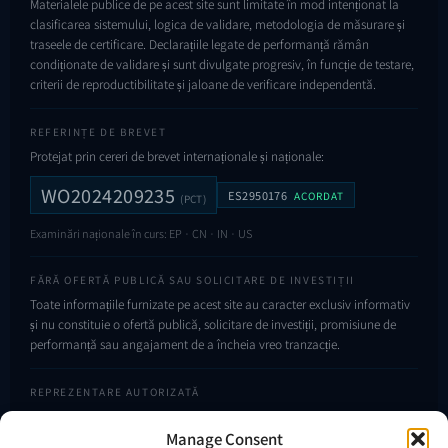
Materialele publice de pe acest site sunt limitate în mod intenționat la
clasificarea sistemului, logica de validare, metodologia de măsurare și
traseele de certificare. Declarațiile legate de performanță rămân
condiționate de validare și sunt divulgate progresiv, în funcție de testare,
criterii de reproductibilitate și jaloane de verificare independentă.
REFERINȚE DE BREVET
Protejat prin cereri de brevet internaționale și naționale:
WO2024209235
ES2950176
ACORDAT
(PCT)
Examinări naționale în curs: EP · CN · IN · US
FĂRĂ OFERTĂ PUBLICĂ SAU SOLICITARE DE INVESTIȚII
Toate informațiile furnizate pe acest site au caracter exclusiv informativ
și nu constituie o ofertă publică, solicitare de investiții, promisiune de
performanță sau angajament de a încheia vreo tranzacție.
REPREZENTARE AUTORIZATĂ
Numai persoanele autorizate în mod expres și în scris de MICRO DIGITAL
ELECTRONICS CORP S.R.L. pot reprezenta VENDOR.Energy, accepta sau
Manage Consent