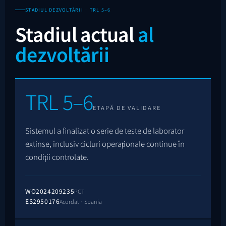
STADIUL DEZVOLTĂRII · TRL 5–6
Stadiul actual
al
dezvoltării
TRL 5–6
ETAPĂ DE VALIDARE
Sistemul a finalizat o serie de teste de laborator
extinse, inclusiv cicluri operaționale continue în
condiții controlate.
WO2024209235
PCT
ES2950176
Acordat · Spania