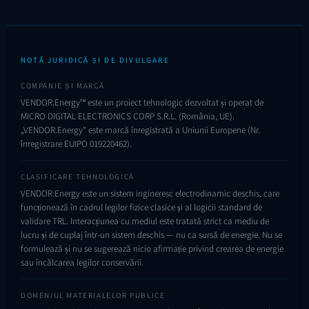
NOTĂ JURIDICĂ ȘI DE DIVULGARE
COMPANIE ȘI MARCĂ
VENDOR.Energy™ este un proiect tehnologic dezvoltat și operat de
MICRO DIGITAL ELECTRONICS CORP S.R.L. (România, UE).
„VENDOR.Energy" este marcă înregistrată a Uniunii Europene (Nr.
înregistrare EUIPO
019220462
).
CLASIFICARE TEHNOLOGICĂ
VENDOR.Energy este un sistem ingineresc electrodinamic deschis, care
funcționează în cadrul legilor fizice clasice și al logicii standard de
validare TRL. Interacțiunea cu mediul este tratată strict ca mediu de
lucru și de cuplaj într-un sistem deschis — nu ca sursă de energie. Nu se
formulează și nu se sugerează nicio afirmație privind crearea de energie
sau încălcarea legilor conservării.
DOMENIUL MATERIALELOR PUBLICE