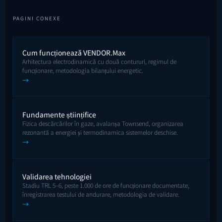
PAGINI CONEXE
Cum funcționează VENDOR.Max
Arhitectura electrodinamică cu două contururi, regimul de
funcționare, metodologia bilanțului energetic.
→
Fundamente științifice
Fizica descărcărilor în gaze, avalanșa Townsend, organizarea
rezonantă a energiei și termodinamica sistemelor deschise.
→
Validarea tehnologiei
Stadiu TRL 5–6, peste 1.000 de ore de funcționare documentate,
înregistrarea testului de andurare, metodologia de validare.
→