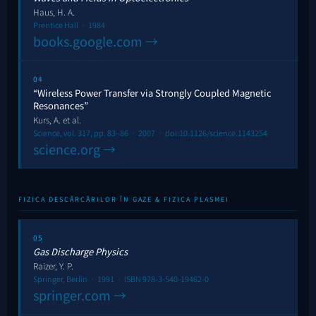
Haus, H. A.
Prentice Hall · 1984
books.google.com →
04
“Wireless Power Transfer via Strongly Coupled Magnetic
Resonances”
Kurs, A. et al.
Science, vol. 317, pp. 83–86 · 2007 · doi:10.1126/science.1143254
science.org →
FIZICA DESCĂRCĂRILOR ÎN GAZE & FIZICA PLASMEI
05
Gas Discharge Physics
Raizer, Y. P.
Springer, Berlin · 1991 · ISBN 978-3-540-19462-0
springer.com →