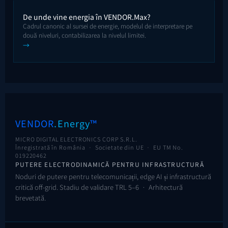
De unde vine energia în VENDOR.Max?
Cadrul canonic al sursei de energie, modelul de interpretare pe
două niveluri, contabilizarea la nivelul limitei.
→
VENDOR
.Energy
™
MICRO DIGITAL ELECTRONICS CORP S.R.L.
Înregistrată în România · Societate din UE ·
EU TM No.
019220462
PUTERE ELECTRODINAMICĂ PENTRU INFRASTRUCTURĂ
Noduri de putere pentru telecomunicații, edge AI și infrastructură
critică off-grid. Stadiu de validare TRL 5–6 · Arhitectură
brevetată.