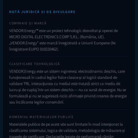
NOTĂ JURIDICĂ ȘI DE DIVULGARE
COMPANIE ȘI MARCĂ
VENDOR.Energy™ este un proiect tehnologic dezvoltat și operat de
MICRO DIGITAL ELECTRONICS CORP S.R.L. (România, UE).
„VENDOR.Energy" este marcă înregistrată a Uniunii Europene (Nr.
înregistrare EUIPO
019220462
).
CLASIFICARE TEHNOLOGICĂ
VENDOR.Energy este un sistem ingineresc electrodinamic deschis, care
funcționează în cadrul legilor fizice clasice și al logicii standard de
validare TRL. Interacțiunea cu mediul este tratată strict ca mediu de
lucru și de cuplaj într-un sistem deschis — nu ca sursă de energie. Nu se
formulează și nu se sugerează nicio afirmație privind crearea de energie
sau încălcarea legilor conservării.
DOMENIUL MATERIALELOR PUBLICE
Materialele publice de pe acest site sunt limitate în mod intenționat la
clasificarea sistemului, logica de validare, metodologia de măsurare și
traseele de certificare. Declarațiile legate de performanță rămân