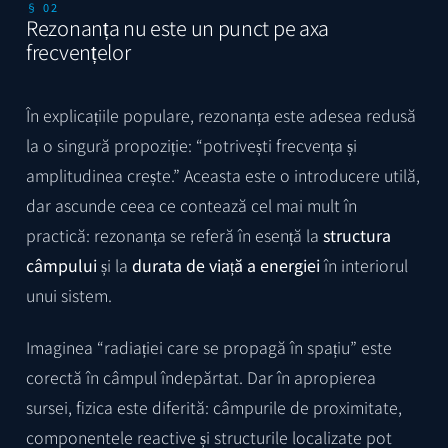
§ 02
Rezonanța nu este un punct pe axa
frecvențelor
În explicațiile populare, rezonanța este adesea redusă
la o singură propoziție: “potrivești frecvența și
amplitudinea crește.” Aceasta este o introducere utilă,
dar ascunde ceea ce contează cel mai mult în
practică: rezonanța se referă în esență la
structura
câmpului
și la
durata de viață a energiei
în interiorul
unui sistem.
Imaginea “radiației care se propagă în spațiu” este
corectă în câmpul îndepărtat. Dar în apropierea
sursei, fizica este diferită: câmpurile de proximitate,
componentele reactive și structurile localizate pot