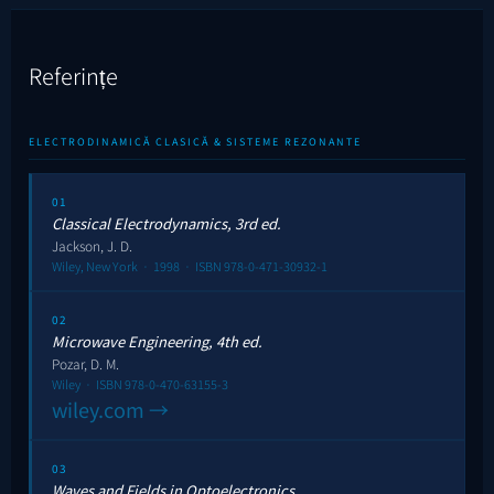
Referințe
ELECTRODINAMICĂ CLASICĂ & SISTEME REZONANTE
01
Classical Electrodynamics, 3rd ed.
Jackson, J. D.
Wiley, New York · 1998 · ISBN 978-0-471-30932-1
02
Microwave Engineering, 4th ed.
Pozar, D. M.
Wiley · ISBN 978-0-470-63155-3
wiley.com →
03
Waves and Fields in Optoelectronics