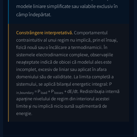
modele liniare simplificate sau valabile exclusiv în
câmp îndepărtat.
Constrângere interpretativă.
Comportamentul
contraintuitiv al unui regim nu implică, prin el însuși,
fizică nouă sau o încălcare a termodinamicii. În
sistemele electrodinamice complexe, observațiile
neașteptate indică de obicei că modelul ales este
incomplet, excesiv de liniar sau aplicat în afara
domeniului său de validitate. La limita completă a
sistemului, se aplică bilanțul energetic integral: P
= P
+ P
+ dE/dt. Redistribuția internă
in,boundary
load
losses
aparține nivelului de regim din interiorul acestei
limite și nu implică nicio sursă suplimentară de
energie.