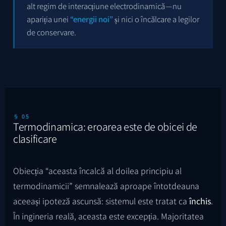
alt regim de interacțiune electrodinamică — nu
apariția unei
“energii noi”
și nici o încălcare a legilor
de conservare.
§ 05
Termodinamica: eroarea este de obicei de
clasificare
Obiecția “aceasta încalcă al doilea principiu al
termodinamicii” semnalează aproape întotdeauna
aceeași ipoteză ascunsă: sistemul este tratat ca
închis
.
În ingineria reală, aceasta este excepția. Majoritatea