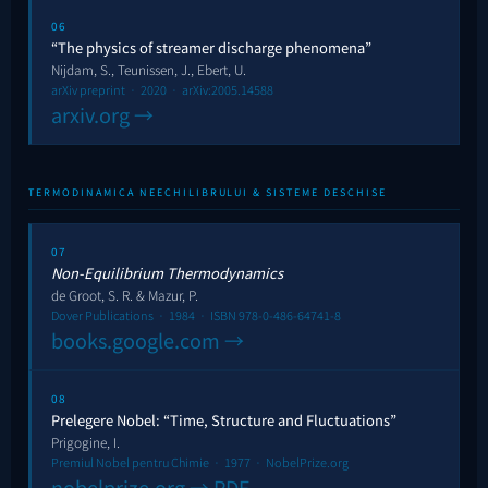
06
“The physics of streamer discharge phenomena”
Nijdam, S., Teunissen, J., Ebert, U.
arXiv preprint · 2020 · arXiv:2005.14588
arxiv.org →
TERMODINAMICA NEECHILIBRULUI & SISTEME DESCHISE
07
Non-Equilibrium Thermodynamics
de Groot, S. R. & Mazur, P.
Dover Publications · 1984 · ISBN 978-0-486-64741-8
books.google.com →
08
Prelegere Nobel: “Time, Structure and Fluctuations”
Prigogine, I.
Premiul Nobel pentru Chimie · 1977 · NobelPrize.org
nobelprize.org → PDF